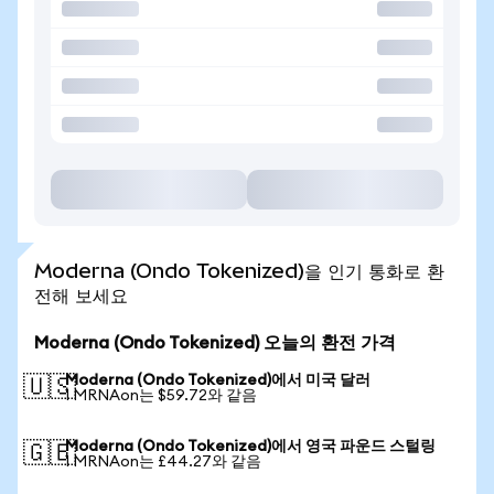
Moderna (Ondo Tokenized)을 인기 통화로 환
전해 보세요
Moderna (Ondo Tokenized) 오늘의 환전 가격
Moderna (Ondo Tokenized)에서 미국 달러
🇺🇸
1 MRNAon는 $59.72와 같음
Moderna (Ondo Tokenized)에서 영국 파운드 스털링
🇬🇧
1 MRNAon는 £44.27와 같음