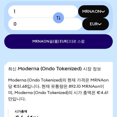
MRNAON
EUR
MRNAON을(를) EUR(으)로 스왑
최신 Moderna (Ondo Tokenized) 시장 정보
Moderna (Ondo Tokenized)의 현재 가격은 MRNAon
당 €51.68입니다. 현재 유통량은 892.10 MRNAon이
며, Moderna (Ondo Tokenized)의 시가 총액은 €4.61
만입니다.
시가총액