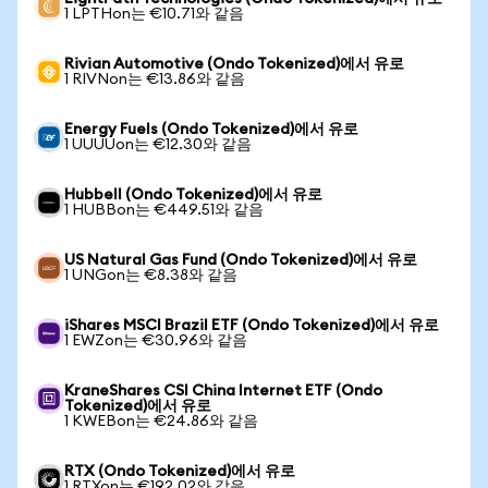
1 LPTHon는 €10.71와 같음
Rivian Automotive (Ondo Tokenized)에서 유로
1 RIVNon는 €13.86와 같음
Energy Fuels (Ondo Tokenized)에서 유로
1 UUUUon는 €12.30와 같음
Hubbell (Ondo Tokenized)에서 유로
1 HUBBon는 €449.51와 같음
US Natural Gas Fund (Ondo Tokenized)에서 유로
1 UNGon는 €8.38와 같음
iShares MSCI Brazil ETF (Ondo Tokenized)에서 유로
1 EWZon는 €30.96와 같음
KraneShares CSI China Internet ETF (Ondo
Tokenized)에서 유로
1 KWEBon는 €24.86와 같음
RTX (Ondo Tokenized)에서 유로
1 RTXon는 €192.02와 같음