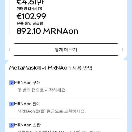
€4.61만
거래량
(24시간)
€102.99
유통 중인 공급량
892.10
MRNAon
통계 더 보기
통계 더 보기
MetaMask에서 MRNAon 사용 방법
MRNAon 구매
몇 번의 탭으로 시작하세요.
MRNAon 판매
MRNAon을(를) 현금으로 교환하세요.
MRNAon 스왑