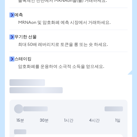
블록체인 전반에서 MRNAon을(를) 거래하세요.
예측
MRNAon 및 암호화폐 예측 시장에서 거래하세요.
무기한 선물
최대 50배 레버리지로 토큰을 롱 또는 숏 하세요.
스테이킹
암호화폐를 운용하여 소극적 소득을 얻으세요.
거래
15분
30분
1시간
4시간
1일