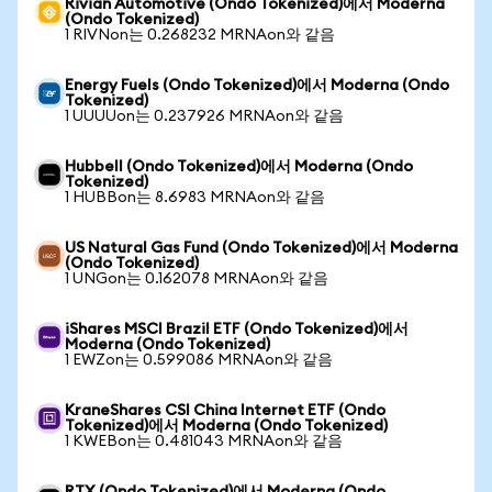
Rivian Automotive (Ondo Tokenized)에서 Moderna
(Ondo Tokenized)
1 RIVNon는 0.268232 MRNAon와 같음
Energy Fuels (Ondo Tokenized)에서 Moderna (Ondo
Tokenized)
1 UUUUon는 0.237926 MRNAon와 같음
Hubbell (Ondo Tokenized)에서 Moderna (Ondo
Tokenized)
1 HUBBon는 8.6983 MRNAon와 같음
US Natural Gas Fund (Ondo Tokenized)에서 Moderna
(Ondo Tokenized)
1 UNGon는 0.162078 MRNAon와 같음
iShares MSCI Brazil ETF (Ondo Tokenized)에서
Moderna (Ondo Tokenized)
1 EWZon는 0.599086 MRNAon와 같음
KraneShares CSI China Internet ETF (Ondo
Tokenized)에서 Moderna (Ondo Tokenized)
1 KWEBon는 0.481043 MRNAon와 같음