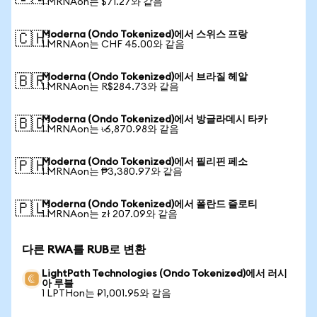
1 MRNAon는 $71.27와 같음
Moderna (Ondo Tokenized)에서 스위스 프랑
🇨🇭
1 MRNAon는 CHF 45.00와 같음
Moderna (Ondo Tokenized)에서 브라질 헤알
🇧🇷
1 MRNAon는 R$284.73와 같음
Moderna (Ondo Tokenized)에서 방글라데시 타카
🇧🇩
1 MRNAon는 ৳6,870.98와 같음
Moderna (Ondo Tokenized)에서 필리핀 페소
🇵🇭
1 MRNAon는 ₱3,380.97와 같음
Moderna (Ondo Tokenized)에서 폴란드 즐로티
🇵🇱
1 MRNAon는 zł 207.09와 같음
다른 RWA를 RUB로 변환
LightPath Technologies (Ondo Tokenized)에서 러시
아 루블
1 LPTHon는 ₽1,001.95와 같음