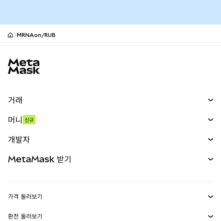
MRNAon/RUB
MetaMask 사이트 바닥글
거래
스왑
머니
신규
예측 시장
신규
매수
개발자
무기한 선물
신규
카드
문서 보기
MetaMask 받기
실물자산
mUSD
신규
대시보드
Transaction Shield
수익 창출
Smart Accounts Kit
에이전트 지갑
신규
가격 둘러보기
임베디드 지갑
Snaps
비트코인 가격
환전 둘러보기
MetaMask Connect
이더리움 가격