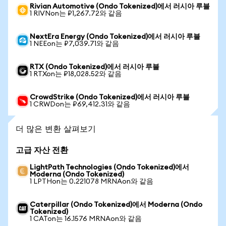
Rivian Automotive (Ondo Tokenized)에서 러시아 루블
1 RIVNon는 ₽1,267.72와 같음
NextEra Energy (Ondo Tokenized)에서 러시아 루블
1 NEEon는 ₽7,039.71와 같음
RTX (Ondo Tokenized)에서 러시아 루블
1 RTXon는 ₽18,028.52와 같음
CrowdStrike (Ondo Tokenized)에서 러시아 루블
1 CRWDon는 ₽69,412.31와 같음
더 많은 변환 살펴보기
고급 자산 전환
LightPath Technologies (Ondo Tokenized)에서
Moderna (Ondo Tokenized)
1 LPTHon는 0.221078 MRNAon와 같음
Caterpillar (Ondo Tokenized)에서 Moderna (Ondo
Tokenized)
1 CATon는 16.1576 MRNAon와 같음