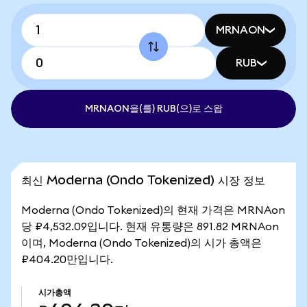
MRNAON
RUB
MRNAON을(를) RUB(으)로 스왑
최신 Moderna (Ondo Tokenized) 시장 정보
Moderna (Ondo Tokenized)의 현재 가격은 MRNAon
당 ₽4,532.09입니다. 현재 유통량은 891.82 MRNAon
이며, Moderna (Ondo Tokenized)의 시가 총액은
₽404.20만입니다.
시가총액