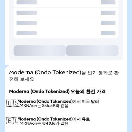
Moderna (Ondo Tokenized)을 인기 통화로 환
전해 보세요
Moderna (Ondo Tokenized) 오늘의 환전 가격
Moderna (Ondo Tokenized)에서 미국 달러
🇺🇸
1 MRNAon는 $55.59와 같음
Moderna (Ondo Tokenized)에서 유로
🇪🇺
1 MRNAon는 €48.18와 같음