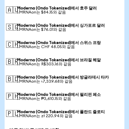
Moderna (Ondo Tokenized)에서 호주 달러
🇦🇺
1 MRNAon는 $84.15와 같음
Moderna (Ondo Tokenized)에서 싱가포르 달러
🇸🇬
1 MRNAon는 $76.01와 같음
Moderna (Ondo Tokenized)에서 스위스 프랑
🇨🇭
1 MRNAon는 CHF 48.05와 같음
Moderna (Ondo Tokenized)에서 브라질 헤알
🇧🇷
1 MRNAon는 R$303.16와 같음
Moderna (Ondo Tokenized)에서 방글라데시 타카
🇧🇩
1 MRNAon는 ৳7,339.68와 같음
Moderna (Ondo Tokenized)에서 필리핀 페소
🇵🇭
1 MRNAon는 ₱3,610.15와 같음
Moderna (Ondo Tokenized)에서 폴란드 즐로티
🇵🇱
1 MRNAon는 zł 220.94와 같음