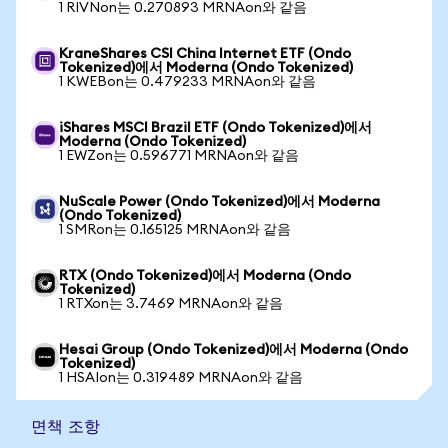
1 RIVNon는 0.270893 MRNAon와 같음
KraneShares CSI China Internet ETF (Ondo
Tokenized)에서 Moderna (Ondo Tokenized)
1 KWEBon는 0.479233 MRNAon와 같음
iShares MSCI Brazil ETF (Ondo Tokenized)에서
Moderna (Ondo Tokenized)
1 EWZon는 0.596771 MRNAon와 같음
NuScale Power (Ondo Tokenized)에서 Moderna
(Ondo Tokenized)
1 SMRon는 0.165125 MRNAon와 같음
RTX (Ondo Tokenized)에서 Moderna (Ondo
Tokenized)
1 RTXon는 3.7469 MRNAon와 같음
Hesai Group (Ondo Tokenized)에서 Moderna (Ondo
Tokenized)
1 HSAIon는 0.319489 MRNAon와 같음
면책 조항