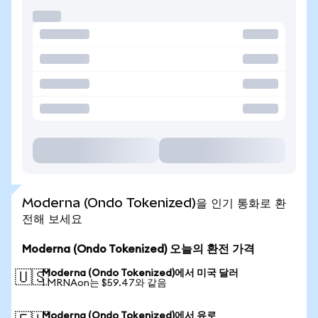
Moderna (Ondo Tokenized)을 인기 통화로 환
전해 보세요
Moderna (Ondo Tokenized) 오늘의 환전 가격
Moderna (Ondo Tokenized)에서 미국 달러
🇺🇸
1 MRNAon는 $59.47와 같음
Moderna (Ondo Tokenized)에서 유로