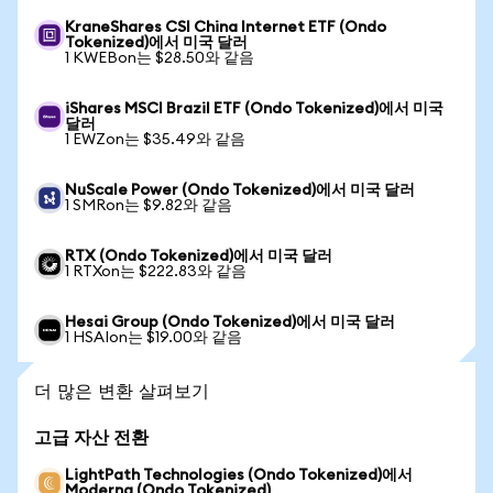
KraneShares CSI China Internet ETF (Ondo
Tokenized)에서 미국 달러
1 KWEBon는 $28.50와 같음
iShares MSCI Brazil ETF (Ondo Tokenized)에서 미국
달러
1 EWZon는 $35.49와 같음
NuScale Power (Ondo Tokenized)에서 미국 달러
1 SMRon는 $9.82와 같음
RTX (Ondo Tokenized)에서 미국 달러
1 RTXon는 $222.83와 같음
Hesai Group (Ondo Tokenized)에서 미국 달러
1 HSAIon는 $19.00와 같음
더 많은 변환 살펴보기
고급 자산 전환
LightPath Technologies (Ondo Tokenized)에서
Moderna (Ondo Tokenized)