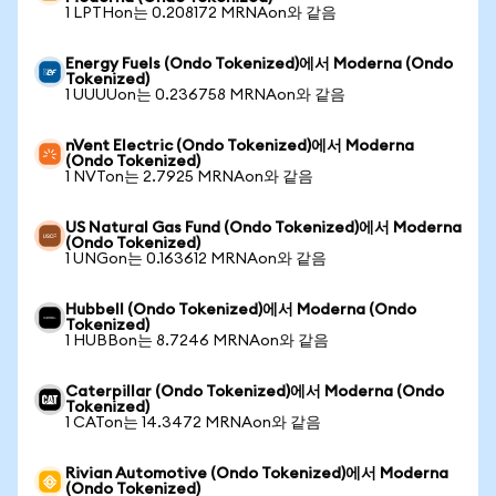
1 LPTHon는 0.208172 MRNAon와 같음
Energy Fuels (Ondo Tokenized)에서 Moderna (Ondo
Tokenized)
1 UUUUon는 0.236758 MRNAon와 같음
nVent Electric (Ondo Tokenized)에서 Moderna
(Ondo Tokenized)
1 NVTon는 2.7925 MRNAon와 같음
US Natural Gas Fund (Ondo Tokenized)에서 Moderna
(Ondo Tokenized)
1 UNGon는 0.163612 MRNAon와 같음
Hubbell (Ondo Tokenized)에서 Moderna (Ondo
Tokenized)
1 HUBBon는 8.7246 MRNAon와 같음
Caterpillar (Ondo Tokenized)에서 Moderna (Ondo
Tokenized)
1 CATon는 14.3472 MRNAon와 같음
Rivian Automotive (Ondo Tokenized)에서 Moderna
(Ondo Tokenized)