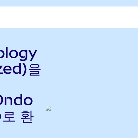
ology
zed)을
Ondo
)로 환