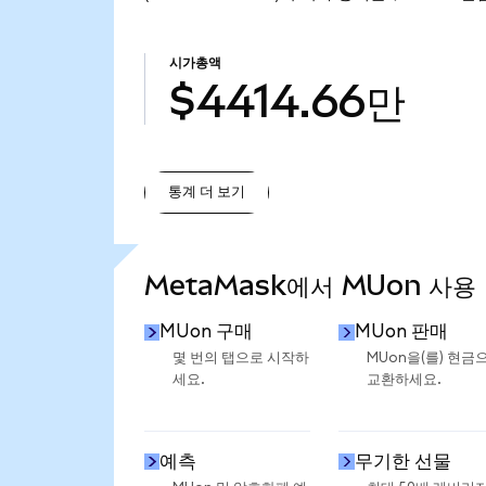
시가총액
$4414.66만
통계 더 보기
통계 더 보기
MetaMask에서 MUon 사용
MUon 구매
MUon 판매
몇 번의 탭으로 시작하
MUon을(를) 현금
세요.
교환하세요.
예측
무기한 선물