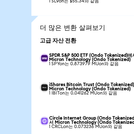
1 SLVon는 $55.34와 같음
더 많은 변환 살펴보기
고급 자산 전환
SPDR S&P 500 ETF (Ondo Tokenized)
Micron Technology (Ondo Tokenized)
1 SPYon는 0.873979 MUon와 같음
iShares Bitcoin Trust (Ondo Tokenize
Micron Technology (Ondo Tokenized)
1 IBITon는 0.041262 MUon와 같음
Circle Internet Group (Ondo Tokenize
서 Micron Technology (Ondo Tokenized
1 CRCLon는 0.073236 MUon와 같음