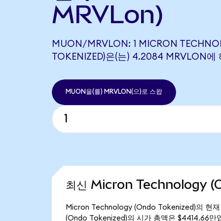
MRVLon)
MUON/MRVLON: 1 MICRON TECHNO
TOKENIZED)은(는) 4.2084 MRVLO
MUON을(를) MRVLON(으)로 스왑
최신 Micron Technology (
Micron Technology (Ondo Tokenized)
(Ondo Tokenized)의 시가 총액은 $4414.66