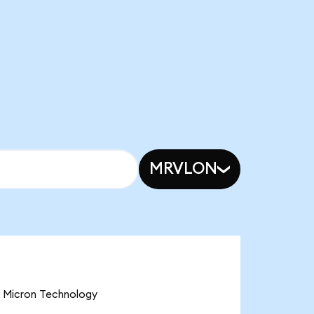
MRVLON
icron Technology