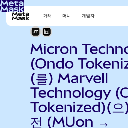
거래
머니
개발자
Micron Techn
(Ondo Tokeni
(를) Marvell
Technology (
Tokenized)(으
전 (MUon →