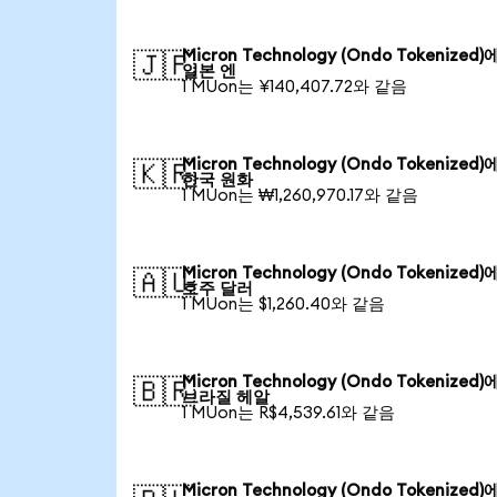
Micron Technology (Ondo Tokenized
🇯🇵
일본 엔
1 MUon는 ¥140,407.72와 같음
Micron Technology (Ondo Tokenized
🇰🇷
한국 원화
1 MUon는 ₩1,260,970.17와 같음
Micron Technology (Ondo Tokenized
🇦🇺
호주 달러
1 MUon는 $1,260.40와 같음
Micron Technology (Ondo Tokenized
🇧🇷
브라질 헤알
1 MUon는 R$4,539.61와 같음
Micron Technology (Ondo Tokenized