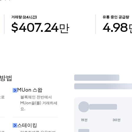
거래량
(24시간)
유통 중인 공급량
$407.24만
4.98
 방법
거래
MUon 스왑
으로
블록체인 전반에서
MUon을(를) 거래하세
요.
15분
30분
스테이킹