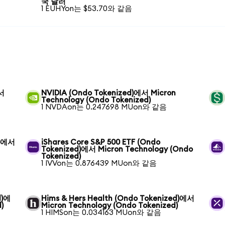
국 달러
1 EUHYon는 $53.70와 같음
에서
NVIDIA (Ondo Tokenized)에서 Micron
Technology (Ondo Tokenized)
1 NVDAon는 0.247698 MUon와 같음
d)에서
iShares Core S&P 500 ETF (Ondo
Tokenized)에서 Micron Technology (Ondo
Tokenized)
1 IVVon는 0.876439 MUon와 같음
d)에
Hims & Hers Health (Ondo Tokenized)에서
)
Micron Technology (Ondo Tokenized)
1 HIMSon는 0.034163 MUon와 같음