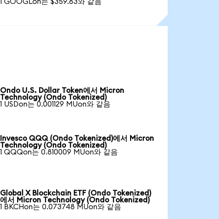
1 GOOGLon는 $359.83와 같음
Ondo U.S. Dollar Token에서 Micron
Technology (Ondo Tokenized)
1 USDon는 0.001129 MUon와 같음
Invesco QQQ (Ondo Tokenized)에서 Micron
Technology (Ondo Tokenized)
1 QQQon는 0.810009 MUon와 같음
Global X Blockchain ETF (Ondo Tokenized)
에서 Micron Technology (Ondo Tokenized)
1 BKCHon는 0.073748 MUon와 같음