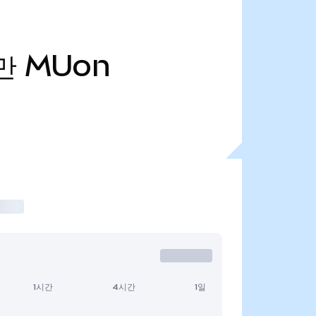
만
MUon
1시간
4시간
1일