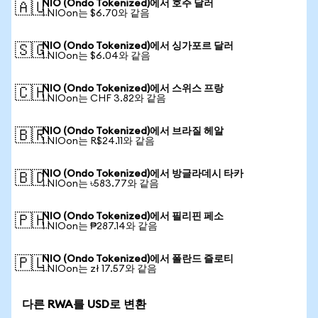
NIO (Ondo Tokenized)에서 호주 달러
🇦🇺
1 NIOon는 $6.70와 같음
NIO (Ondo Tokenized)에서 싱가포르 달러
🇸🇬
1 NIOon는 $6.04와 같음
NIO (Ondo Tokenized)에서 스위스 프랑
🇨🇭
1 NIOon는 CHF 3.82와 같음
NIO (Ondo Tokenized)에서 브라질 헤알
🇧🇷
1 NIOon는 R$24.11와 같음
NIO (Ondo Tokenized)에서 방글라데시 타카
🇧🇩
1 NIOon는 ৳583.77와 같음
NIO (Ondo Tokenized)에서 필리핀 페소
🇵🇭
1 NIOon는 ₱287.14와 같음
NIO (Ondo Tokenized)에서 폴란드 즐로티
🇵🇱
1 NIOon는 zł 17.57와 같음
다른 RWA를 USD로 변환