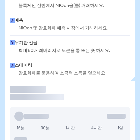
블록체인 전반에서 NIOon을(를) 거래하세요.
예측
NIOon 및 암호화폐 예측 시장에서 거래하세요.
무기한 선물
최대 50배 레버리지로 토큰을 롱 또는 숏 하세요.
스테이킹
암호화폐를 운용하여 소극적 소득을 얻으세요.
거래
15분
30분
1시간
4시간
1일