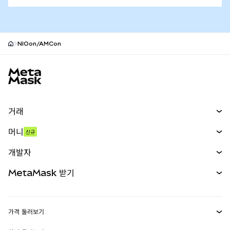
NIOon/AMCon
MetaMask 사이트 바닥글
거래
스왑
머니
신규
예측 시장
신규
매수
개발자
무기한 선물
신규
카드
문서 보기
MetaMask 받기
실물자산
mUSD
신규
대시보드
Transaction Shield
수익 창출
Smart Accounts Kit
에이전트 지갑
신규
가격 둘러보기
임베디드 지갑
Snaps
비트코인 가격