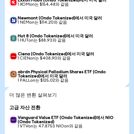
Exxon Mobil (Ondo Tokenized)에서 미국 달러
1 XOMon는 $154.48와 같음
Newmont (Ondo Tokenized)에서 미국 달러
1 NEMon는 $114.20와 같음
Hut 8 (Ondo Tokenized)에서 미국 달러
1 HUTon는 $88.93와 같음
Ciena (Ondo Tokenized)에서 미국 달러
1 CIENon는 $408.90와 같음
abrdn Physical Palladium Shares ETF (Ondo
Tokenized)에서 미국 달러
1 PALLon는 $125.02와 같음
더 많은 변환 살펴보기
고급 자산 전환
Vanguard Value ETF (Ondo Tokenized)에서 NIO
(Ondo Tokenized)
1 VTVon는 47.8753 NIOon와 같음