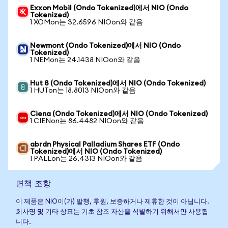
Exxon Mobil (Ondo Tokenized)에서 NIO (Ondo
Tokenized)
1 XOMon는 32.6596 NIOon와 같음
Newmont (Ondo Tokenized)에서 NIO (Ondo
Tokenized)
1 NEMon는 24.1438 NIOon와 같음
Hut 8 (Ondo Tokenized)에서 NIO (Ondo Tokenized)
1 HUTon는 18.8013 NIOon와 같음
Ciena (Ondo Tokenized)에서 NIO (Ondo Tokenized)
1 CIENon는 86.4482 NIOon와 같음
abrdn Physical Palladium Shares ETF (Ondo
Tokenized)에서 NIO (Ondo Tokenized)
1 PALLon는 26.4313 NIOon와 같음
면책 조항
이 제품은 NIO이(가) 발행, 후원, 보증하거나 제휴한 것이 아닙니다.
회사명 및 기타 상표는 기초 참조 자산을 식별하기 위해서만 사용됩
니다.