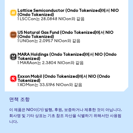
Lattice Semiconductor (Ondo Tokenized)에서 NIO
(Ondo Tokenized)
1 LSCCon는 28.0848 NIOon와 같음
US Natural Gas Fund (Ondo Tokenized)에서 NIO
(Ondo Tokenized)
1 UNGon는 2.0957 NIOon와 같음
MARA Holdings (Ondo Tokenized)에서 NIO (Ondo
Tokenized)
1 MARAon는 2.3804 NIOon와 같음
Exxon Mobil (Ondo Tokenized)에서 NIO (Ondo
Tokenized)
1 XOMon는 33.5196 NIOon와 같음
면책 조항
이 제품은 NIO이(가) 발행, 후원, 보증하거나 제휴한 것이 아닙니다.
회사명 및 기타 상표는 기초 참조 자산을 식별하기 위해서만 사용됩
니다.