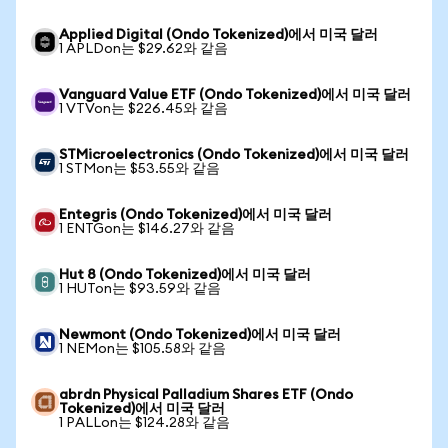
Applied Digital (Ondo Tokenized)에서 미국 달러
1 APLDon는 $29.62와 같음
Vanguard Value ETF (Ondo Tokenized)에서 미국 달러
1 VTVon는 $226.45와 같음
STMicroelectronics (Ondo Tokenized)에서 미국 달러
1 STMon는 $53.55와 같음
Entegris (Ondo Tokenized)에서 미국 달러
1 ENTGon는 $146.27와 같음
Hut 8 (Ondo Tokenized)에서 미국 달러
1 HUTon는 $93.59와 같음
Newmont (Ondo Tokenized)에서 미국 달러
1 NEMon는 $105.58와 같음
abrdn Physical Palladium Shares ETF (Ondo
Tokenized)에서 미국 달러
1 PALLon는 $124.28와 같음