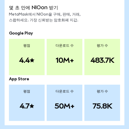
몇 초 만에 NIOon 받기
MetaMask에서 NIOon을 구매, 판매, 거래,
스왑하세요. 가장 신뢰받는 암호화폐 지갑.
Google Play
평점
다운로드 수
평가 수
4.4
10M+
483.7K
App Store
평점
다운로드 수
평가 수
4.7
50M+
75.8K