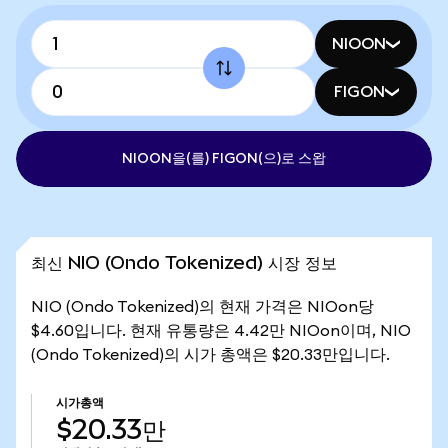
NIOON
FIGON
NIOON을(를) FIGON(으)로 스왑
최신 NIO (Ondo Tokenized) 시장 정보
NIO (Ondo Tokenized)의 현재 가격은 NIOon당
$4.60입니다. 현재 유통량은 4.42만 NIOon이며, NIO
(Ondo Tokenized)의 시가 총액은 $20.33만입니다.
시가총액
$20.33만