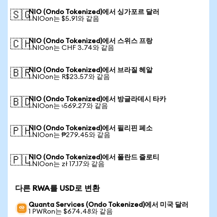
NIO (Ondo Tokenized)에서 싱가포르 달러
🇸🇬
1 NIOon는 $5.91와 같음
NIO (Ondo Tokenized)에서 스위스 프랑
🇨🇭
1 NIOon는 CHF 3.74와 같음
NIO (Ondo Tokenized)에서 브라질 헤알
🇧🇷
1 NIOon는 R$23.57와 같음
NIO (Ondo Tokenized)에서 방글라데시 타카
🇧🇩
1 NIOon는 ৳569.27와 같음
NIO (Ondo Tokenized)에서 필리핀 페소
🇵🇭
1 NIOon는 ₱279.45와 같음
NIO (Ondo Tokenized)에서 폴란드 즐로티
🇵🇱
1 NIOon는 zł 17.17와 같음
다른 RWA를 USD로 변환
Quanta Services (Ondo Tokenized)에서 미국 달러
1 PWRon는 $674.48와 같음