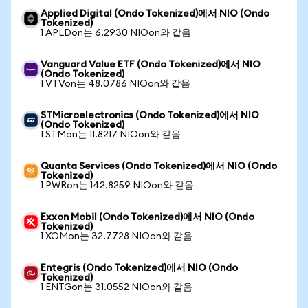
Applied Digital (Ondo Tokenized)에서 NIO (Ondo
Tokenized)
1 APLDon는 6.2930 NIOon와 같음
Vanguard Value ETF (Ondo Tokenized)에서 NIO
(Ondo Tokenized)
1 VTVon는 48.0786 NIOon와 같음
STMicroelectronics (Ondo Tokenized)에서 NIO
(Ondo Tokenized)
1 STMon는 11.8217 NIOon와 같음
Quanta Services (Ondo Tokenized)에서 NIO (Ondo
Tokenized)
1 PWRon는 142.8259 NIOon와 같음
Exxon Mobil (Ondo Tokenized)에서 NIO (Ondo
Tokenized)
1 XOMon는 32.7728 NIOon와 같음
Entegris (Ondo Tokenized)에서 NIO (Ondo
Tokenized)
1 ENTGon는 31.0552 NIOon와 같음