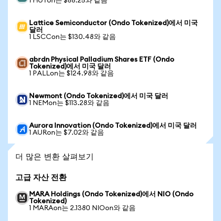
1 HUTon는 $88.25와 같음
Lattice Semiconductor (Ondo Tokenized)에서 미국
달러
1 LSCCon는 $130.48와 같음
abrdn Physical Palladium Shares ETF (Ondo
Tokenized)에서 미국 달러
1 PALLon는 $124.98와 같음
Newmont (Ondo Tokenized)에서 미국 달러
1 NEMon는 $113.28와 같음
Aurora Innovation (Ondo Tokenized)에서 미국 달러
1 AURon는 $7.02와 같음
더 많은 변환 살펴보기
고급 자산 전환
MARA Holdings (Ondo Tokenized)에서 NIO (Ondo
Tokenized)
1 MARAon는 2.1380 NIOon와 같음