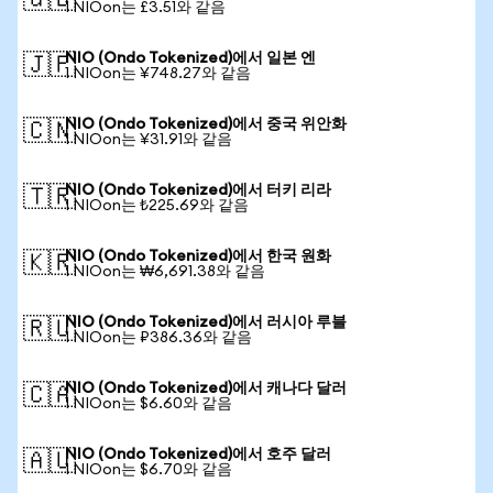
🇬🇧
1 NIOon는 £3.51와 같음
NIO (Ondo Tokenized)에서 일본 엔
🇯🇵
1 NIOon는 ¥748.27와 같음
NIO (Ondo Tokenized)에서 중국 위안화
🇨🇳
1 NIOon는 ¥31.91와 같음
NIO (Ondo Tokenized)에서 터키 리라
🇹🇷
1 NIOon는 ₺225.69와 같음
NIO (Ondo Tokenized)에서 한국 원화
🇰🇷
1 NIOon는 ₩6,691.38와 같음
NIO (Ondo Tokenized)에서 러시아 루블
🇷🇺
1 NIOon는 ₽386.36와 같음
NIO (Ondo Tokenized)에서 캐나다 달러
🇨🇦
1 NIOon는 $6.60와 같음
NIO (Ondo Tokenized)에서 호주 달러
🇦🇺
1 NIOon는 $6.70와 같음