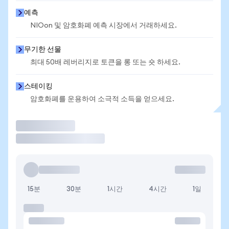
예측
NIOon 및 암호화폐 예측 시장에서 거래하세요.
무기한 선물
최대 50배 레버리지로 토큰을 롱 또는 숏 하세요.
스테이킹
암호화폐를 운용하여 소극적 소득을 얻으세요.
거래
15분
30분
1시간
4시간
1일