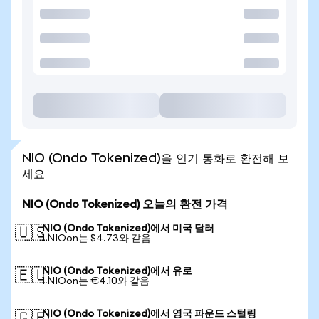
NIO (Ondo Tokenized)을 인기 통화로 환전해 보
세요
NIO (Ondo Tokenized) 오늘의 환전 가격
NIO (Ondo Tokenized)에서 미국 달러
🇺🇸
1 NIOon는 $4.73와 같음
NIO (Ondo Tokenized)에서 유로
🇪🇺
1 NIOon는 €4.10와 같음
NIO (Ondo Tokenized)에서 영국 파운드 스털링