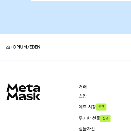
OPIUM/EDEN
MetaMask 사이트 바닥글
거래
스왑
예측 시장
신규
무기한 선물
신규
실물자산