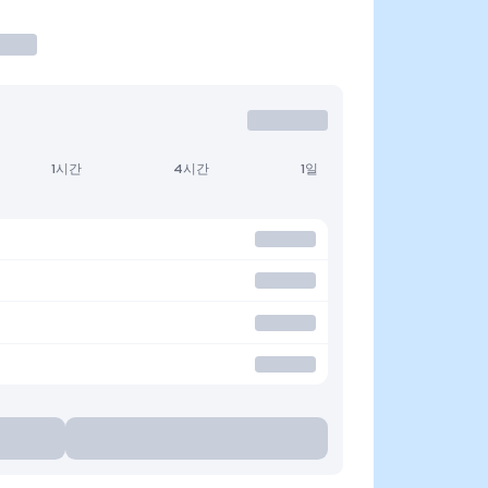
1시간
4시간
1일