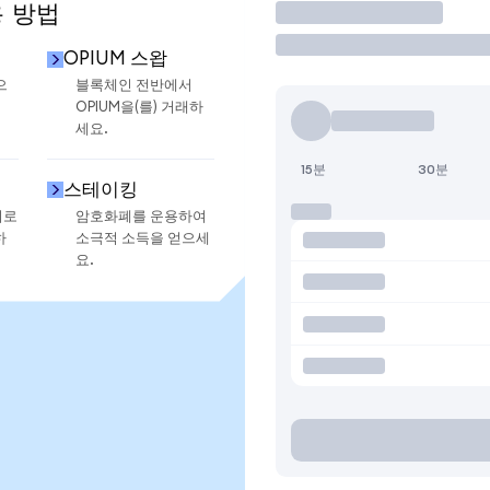
용 방법
거래
OPIUM 스왑
으
블록체인 전반에서
OPIUM을(를) 거래하
세요.
15분
30분
스테이킹
지로
암호화폐를 운용하여
하
소극적 소득을 얻으세
요.