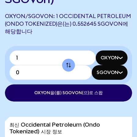
OXYON/SGOVON: 1 OCCIDENTAL PETROLEUM
(ONDO TOKENIZED)은(는) 0.552645 SGOVON에
해당합니다
OXYON
SGOVON
OXYON을(를) SGOVON(으)로 스왑
최신 Occidental Petroleum (Ondo
Tokenized) 시장 정보