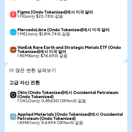
Figma (Ondo Tokenized)에서 미국 달러
1 FIGon는 $23.78와 같음
MercadoLibre (Ondo Tokenized)에서 미국 달러
1 MELIon는 $1,814.74와 같음
VanEck Rare Earth and Strategic Metals ETF (Ondo
Tokenized)에서 미국 달러
1 REMXon는 $76.59와 같음
더 많은 변환 살펴보기
고급 자산 전환
Oklo (Ondo Tokenized)에서 Occidental Petroleum
(Ondo Tokenized)
1 OKLOon는 0.856351 OXYon와 같음
Applied Materials (Ondo Tokenized)에서 Occidental
Petroleum (Ondo Tokenized)
1 AMATon는 9.6494 OXYon와 같음