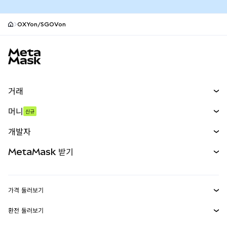
OXYon/SGOVon
MetaMask 사이트 바닥글
거래
스왑
머니
신규
예측 시장
신규
매수
개발자
무기한 선물
신규
카드
문서 보기
MetaMask 받기
실물자산
mUSD
신규
대시보드
Transaction Shield
수익 창출
Smart Accounts Kit
에이전트 지갑
신규
가격 둘러보기
임베디드 지갑
Snaps
비트코인 가격
환전 둘러보기
MetaMask Connect
이더리움 가격
보상
신규
BTC를 USD로 환전