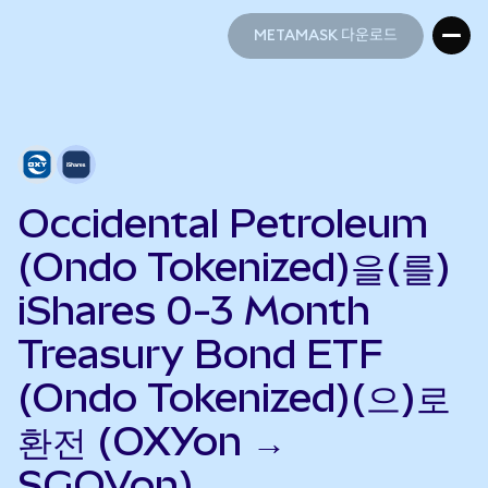
METAMASK 다운로드
METAMASK 다운로드
Occidental Petroleum
(Ondo Tokenized)을(를)
iShares 0-3 Month
Treasury Bond ETF
(Ondo Tokenized)(으)로
환전 (OXYon →
SGOVon)