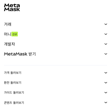
거래
스왑
머니
신규
예측 시장
신규
매수
개발자
무기한 선물
신규
카드
문서 보기
MetaMask 받기
실물자산
mUSD
신규
대시보드
Transaction Shield
수익 창출
Smart Accounts Kit
에이전트 지갑
신규
가격 둘러보기
임베디드 지갑
Snaps
비트코인 가격
환전 둘러보기
MetaMask Connect
이더리움 가격
보상
신규
BTC를 USD로 환전
솔라나 가격
가이드 둘러보기
Snaps
보안
ETH를 USD로 환전
BTC 매수
시바이누 가격
USDT를 INR로 환전
콘텐츠 둘러보기
웹3 서비스
고객 지원
ETH 매수
페페 가격
비트코인 지갑
BTC를 USDT로 환전