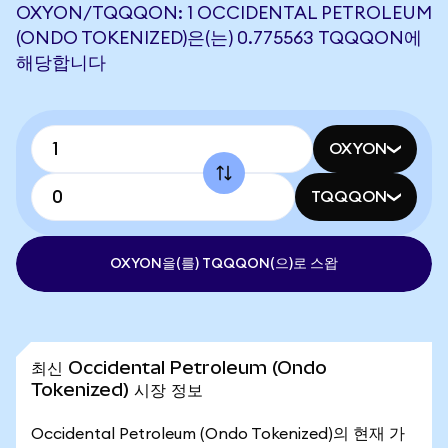
OXYON/TQQQON: 1 OCCIDENTAL PETROLEUM
(ONDO TOKENIZED)은(는) 0.775563 TQQQON에
해당합니다
OXYON
TQQQON
OXYON을(를) TQQQON(으)로 스왑
최신 Occidental Petroleum (Ondo
Tokenized) 시장 정보
Occidental Petroleum (Ondo Tokenized)의 현재 가