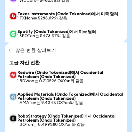
1 WDCon는 $462.86와 같음
Texas Instruments (Ondo Tokenized)에서 미국 달러
1 TXNon는 $283.89와 같음
Spotify (Ondo Tokenized)에서 미국 달러
1 SPOTon는 $478.37와 같음
더 많은 변환 살펴보기
고급 자산 전환
Redwire (Ondo Tokenized)에서 Occidental
Petroleum (Ondo Tokenized)
1 RDWon는 0.210526 OXYon와 같음
Applied Materials (Ondo Tokenized)에서 Occidental
Petroleum (Ondo Tokenized)
1 AMATon는 9.4343 OXYon와 같음
RoboStrategy (Ondo Tokenized)에서 Occidental
Petroleum (Ondo Tokenized)
1 BOTon는 0.499380 OXYon와 같음