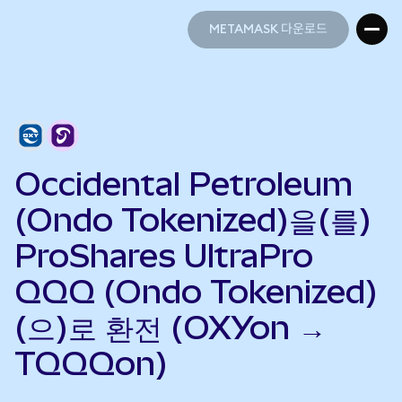
METAMASK 다운로드
METAMASK 다운로드
Occidental Petroleum
(Ondo Tokenized)을(를)
ProShares UltraPro
QQQ (Ondo Tokenized)
(으)로 환전 (OXYon →
TQQQon)