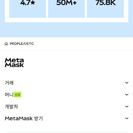
4.7
50M+
75.8K
PEOPLE/USTC
MetaMask 사이트 바닥글
거래
스왑
머니
신규
예측 시장
신규
매수
개발자
무기한 선물
신규
카드
문서 보기
MetaMask 받기
실물자산
mUSD
신규
대시보드
Transaction Shield
수익 창출