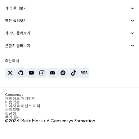
Smart Accounts Kit
에이전트 지갑
신규
가격 둘러보기
임베디드 지갑
Snaps
비트코인 가격
환전 둘러보기
MetaMask Connect
이더리움 가격
보상
신규
BTC를 USD로 환전
솔라나 가격
가이드 둘러보기
Snaps
보안
ETH를 USD로 환전
BTC 매수
시바이누 가격
USDT를 INR로 환전
콘텐츠 둘러보기
웹3 서비스
고객 지원
ETH 매수
페페 가격
비트코인 지갑
BTC를 USDT로 환전
SOL 매수
채용
테더 가격
솔라나 지갑
한국어
BTC를 INR로 환전
PEPE 매수
연락처
USDC 가격
최고의 암호화폐 카드
ETH를 USDT로 환전
USDT 매수
체인링크 가격
최고의 모바일 암호화폐 지갑
USDT를 PHP로 환전
USDC 매수
Polymarket이란?
BTC를 EUR로 환전
SHIB 매수
Consensys
암호화폐 세금 뉴스
개인정보 처리방침
이용약관
BNB 매수
기여자 라이선스 계약
암호화폐 매수 방법
사이트맵
접근성
비트코인 매도 방법
쿠키 관리
©2026 MetaMask • A Consensys Formation