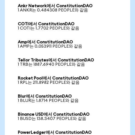
Ankr Network에서 ConstitutionDAO
1 ANKR는 0.484308 PEOPLE와 같음
COTI에서 ConstitutionDAO
1 COTI는 1.7702 PEOPLE와 같음
Amp에서 ConstitutionDAO
1 AMP는 0.053911 PEOPLE와 같음
Tellor Tributes에서 ConstitutionDAO
1 TRB는 1887.6940 PEOPLE와 같음
Rocket Pool에서 ConstitutionDAO
1 RPL는 211.8982 PEOPLE와 같음
Blur에서 ConstitutionDAO
1 BLUR는 1.8714 PEOPLE와 같음
Binance USD에서 ConstitutionDAO
1 BUSD는 138.3407 PEOPLE와 같음
PowerLedger에서 ConstitutionDAO