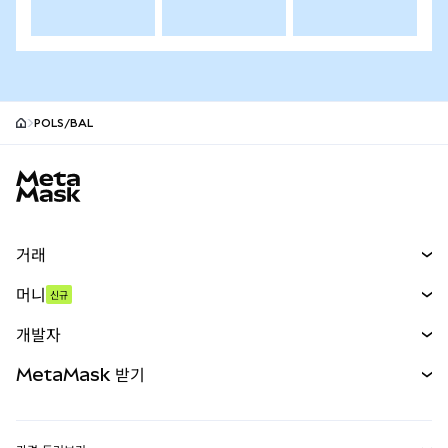
POLS/BAL
MetaMask 사이트 바닥글
거래
스왑
머니
신규
예측 시장
신규
매수
개발자
무기한 선물
신규
카드
문서 보기
MetaMask 받기
실물자산
mUSD
신규
대시보드
Transaction Shield
수익 창출
Smart Accounts Kit
에이전트 지갑
신규