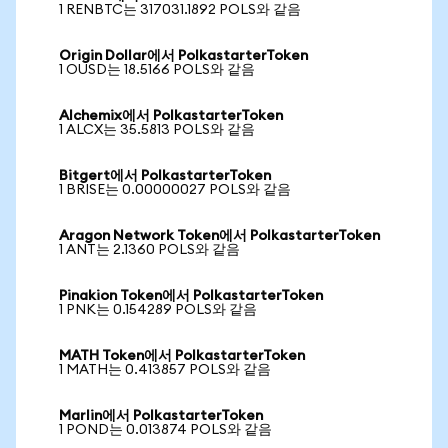
1 RENBTC는 317031.1892 POLS와 같음
Origin Dollar에서 PolkastarterToken
1 OUSD는 18.5166 POLS와 같음
Alchemix에서 PolkastarterToken
1 ALCX는 35.5813 POLS와 같음
Bitgert에서 PolkastarterToken
1 BRISE는 0.00000027 POLS와 같음
Aragon Network Token에서 PolkastarterToken
1 ANT는 2.1360 POLS와 같음
Pinakion Token에서 PolkastarterToken
1 PNK는 0.154289 POLS와 같음
MATH Token에서 PolkastarterToken
1 MATH는 0.413857 POLS와 같음
Marlin에서 PolkastarterToken
1 POND는 0.013874 POLS와 같음