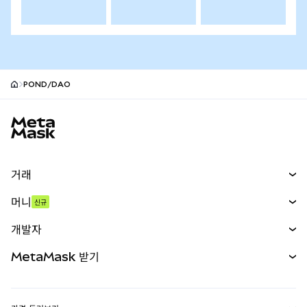
POND/DAO
MetaMask 사이트 바닥글
거래
스왑
머니
신규
예측 시장
신규
매수
개발자
무기한 선물
신규
카드
문서 보기
MetaMask 받기
실물자산
mUSD
신규
대시보드
Transaction Shield
수익 창출
Smart Accounts Kit
에이전트 지갑
신규