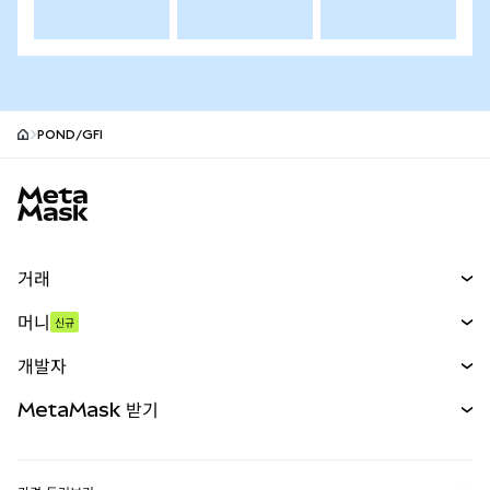
POND/GFI
MetaMask 사이트 바닥글
거래
스왑
머니
신규
예측 시장
신규
매수
개발자
무기한 선물
신규
카드
문서 보기
MetaMask 받기
실물자산
mUSD
신규
대시보드
Transaction Shield
수익 창출
Smart Accounts Kit
에이전트 지갑
신규