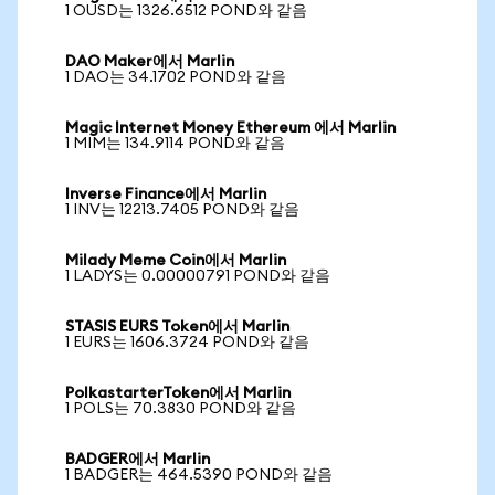
1 OUSD는 1326.6512 POND와 같음
DAO Maker에서 Marlin
1 DAO는 34.1702 POND와 같음
Magic Internet Money Ethereum 에서 Marlin
1 MIM는 134.9114 POND와 같음
Inverse Finance에서 Marlin
1 INV는 12213.7405 POND와 같음
Milady Meme Coin에서 Marlin
1 LADYS는 0.00000791 POND와 같음
STASIS EURS Token에서 Marlin
1 EURS는 1606.3724 POND와 같음
PolkastarterToken에서 Marlin
1 POLS는 70.3830 POND와 같음
BADGER에서 Marlin
1 BADGER는 464.5390 POND와 같음