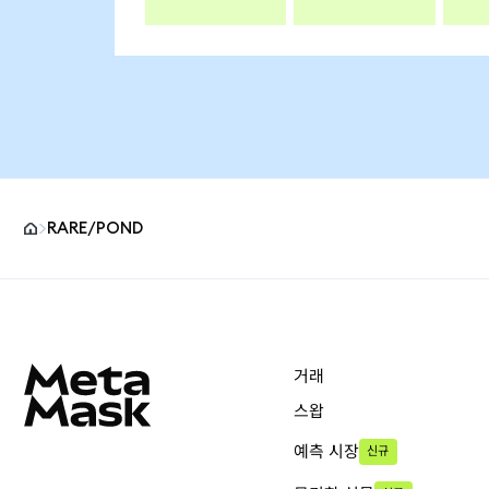
RARE/POND
MetaMask 사이트 바닥글
거래
스왑
예측 시장
신규