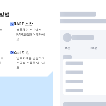
 방법
거래
RARE 스왑
으로
블록체인 전반에서
RARE을(를) 거래하세
요.
15분
30분
스테이킹
지로
암호화폐를 운용하여
하
소극적 소득을 얻으세
요.