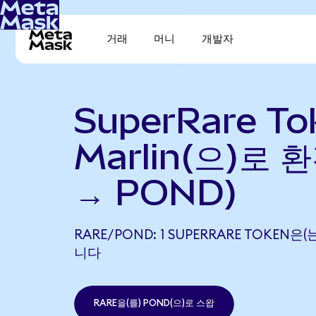
거래
머니
개발자
SuperRare T
Marlin(으)로 
→ POND)
RARE/POND: 1 SUPERRARE TOKEN은(
니다
RARE을(를) POND(으)로 스왑