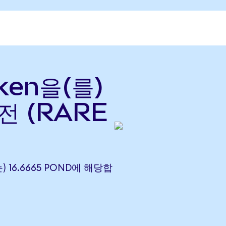
oken을(를)
환전 (RARE
는) 16.6665 POND에 해당합