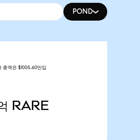
POND
가 총액은 $1005.60만입
1억
RARE