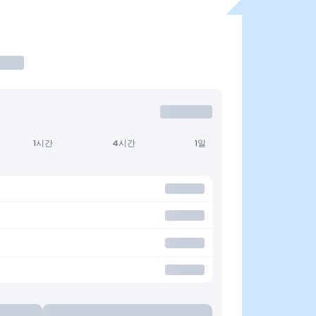
1시간
4시간
1일