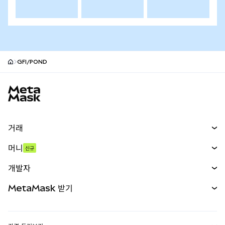
GFI/POND
MetaMask 사이트 바닥글
거래
스왑
머니
신규
예측 시장
신규
매수
개발자
무기한 선물
신규
카드
문서 보기
MetaMask 받기
실물자산
mUSD
신규
대시보드
Transaction Shield
수익 창출
Smart Accounts Kit
에이전트 지갑
신규