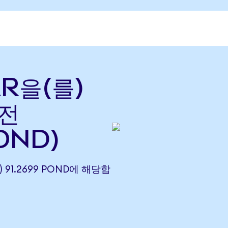
AR을(를)
환전
OND)
) 91.2699 POND에 해당합