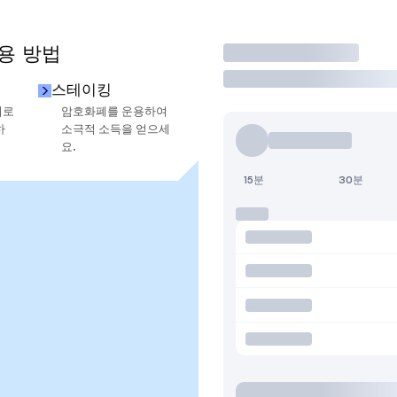
용 방법
거래
스테이킹
지로
암호화폐를 운용하여
하
소극적 소득을 얻으세
요.
15분
30분