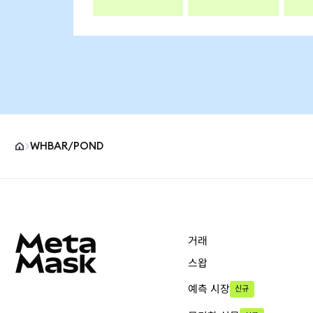
WHBAR/POND
MetaMask 사이트 바닥글
거래
스왑
예측 시장
신규