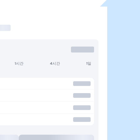
1시간
4시간
1일