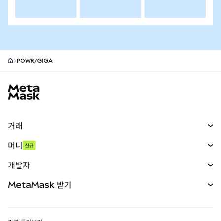
POWR/GIGA
MetaMask 사이트 바닥글
거래
스왑
머니
신규
예측 시장
신규
매수
개발자
무기한 선물
신규
카드
문서 보기
MetaMask 받기
실물자산
mUSD
신규
대시보드
Transaction Shield
수익 창출
Smart Accounts Kit
에이전트 지갑
신규