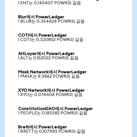
1 SNT는 0.140407 POWR와 같음
Blur에서 PowerLedger
1 BLUR는 0.354626 POWR와 같음
COTI에서 PowerLedger
1 COTI는 0.320802 POWR와 같음
AltLayer에서 PowerLedger
1 ALT는 0.152022 POWR와 같음
Mask Network에서 PowerLedger
1 MASK는 9.3862 POWR와 같음
XYO Network에서 PowerLedger
1 XYO는 0.076406 POWR와 같음
ConstitutionDAO에서 PowerLedger
1 PEOPLE는 0.183382 POWR와 같음
Brett에서 PowerLedger
1 BRETT는 0.107983 POWR와 같음