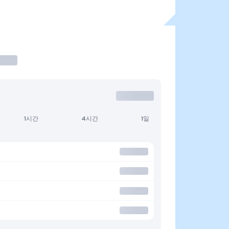
1시간
4시간
1일