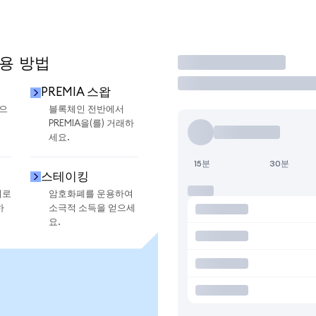
사용 방법
거래
PREMIA 스왑
금으
블록체인 전반에서
PREMIA을(를) 거래하
세요.
15분
30분
스테이킹
지로
암호화폐를 운용하여
하
소극적 소득을 얻으세
요.