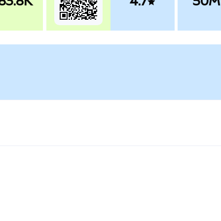
83.8K
4.7
50M