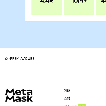
4.4
10M+
4
PREMIA/CUBE
MetaMask 사이트 바닥글
거래
스왑