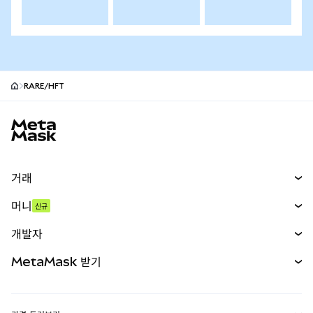
RARE/HFT
MetaMask 사이트 바닥글
거래
스왑
머니
신규
예측 시장
신규
매수
개발자
무기한 선물
신규
카드
문서 보기
MetaMask 받기
실물자산
mUSD
신규
대시보드
Transaction Shield
수익 창출
Smart Accounts Kit
에이전트 지갑
신규