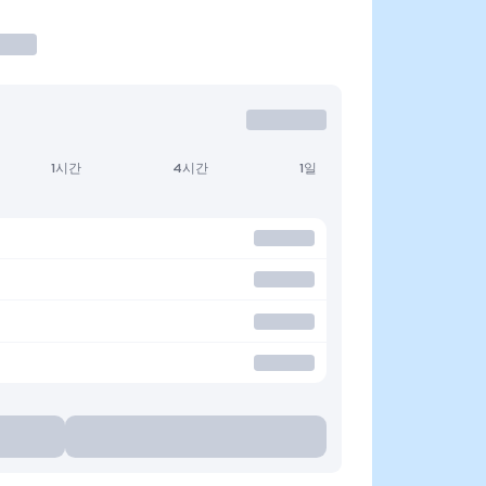
1시간
4시간
1일