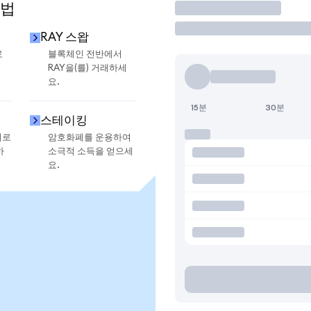
방법
거래
RAY 스왑
로
블록체인 전반에서
RAY을(를) 거래하세
요.
15분
30분
스테이킹
지로
암호화폐를 운용하여
하
소극적 소득을 얻으세
요.