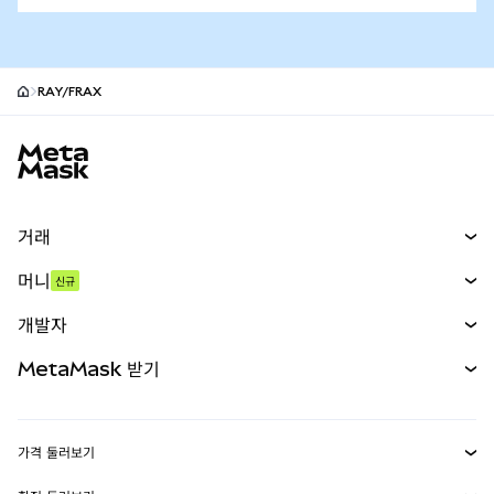
RAY/FRAX
MetaMask 사이트 바닥글
거래
스왑
머니
신규
예측 시장
신규
매수
개발자
무기한 선물
신규
카드
문서 보기
MetaMask 받기
실물자산
mUSD
신규
대시보드
Transaction Shield
수익 창출
Smart Accounts Kit
에이전트 지갑
신규
가격 둘러보기
임베디드 지갑
Snaps
비트코인 가격