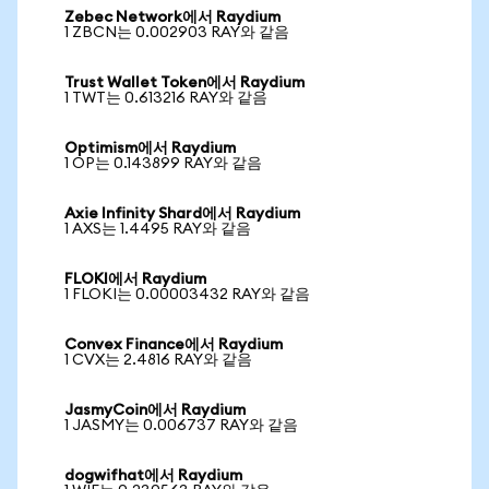
Zebec Network에서 Raydium
1 ZBCN는 0.002903 RAY와 같음
Trust Wallet Token에서 Raydium
1 TWT는 0.613216 RAY와 같음
Optimism에서 Raydium
1 OP는 0.143899 RAY와 같음
Axie Infinity Shard에서 Raydium
1 AXS는 1.4495 RAY와 같음
FLOKI에서 Raydium
1 FLOKI는 0.00003432 RAY와 같음
Convex Finance에서 Raydium
1 CVX는 2.4816 RAY와 같음
JasmyCoin에서 Raydium
1 JASMY는 0.006737 RAY와 같음
dogwifhat에서 Raydium