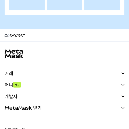
RAY/GRT
MetaMask 사이트 바닥글
거래
스왑
머니
신규
예측 시장
신규
매수
개발자
무기한 선물
신규
카드
문서 보기
MetaMask 받기
실물자산
mUSD
신규
대시보드
Transaction Shield
수익 창출
Smart Accounts Kit
에이전트 지갑
신규