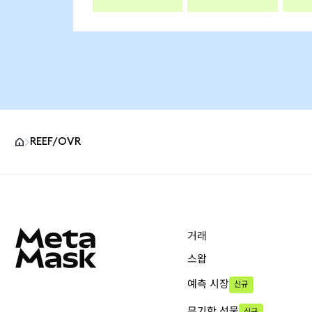
REEF/OVR
MetaMask 사이트 바닥글
거래
스왑
예측 시장
신규
무기한 선물
신규