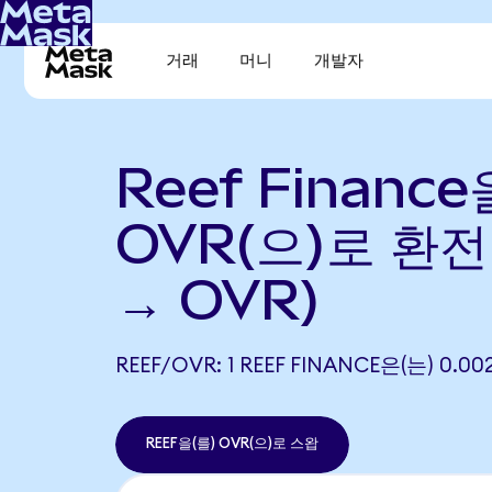
거래
머니
개발자
Reef Finance
OVR(으)로 환전
→ OVR)
REEF/OVR: 1 REEF FINANCE은(는) 0
REEF을(를) OVR(으)로 스왑