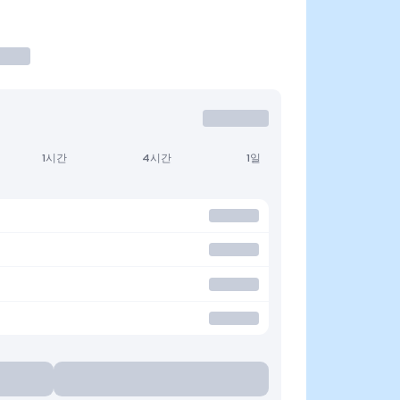
1시간
4시간
1일