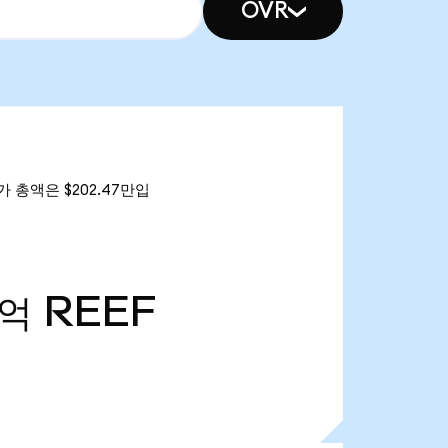
OVR
시가 총액은 $202.47만입
4억
REEF