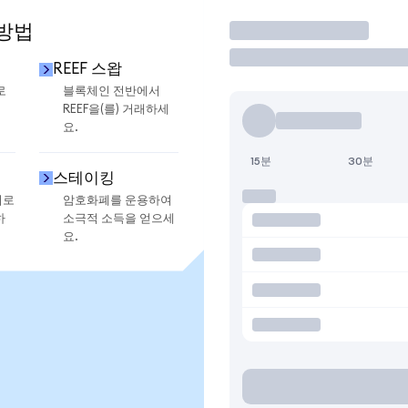
 방법
거래
REEF 스왑
로
블록체인 전반에서
REEF을(를) 거래하세
요.
15분
30분
스테이킹
지로
암호화폐를 운용하여
하
소극적 소득을 얻으세
요.