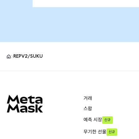
REPV2/SUKU
MetaMask 사이트 바닥글
거래
스왑
예측 시장
신규
무기한 선물
신규