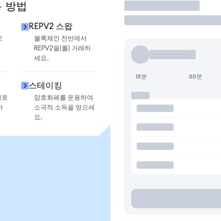
용 방법
거래
REPV2 스왑
으
블록체인 전반에서
REPV2을(를) 거래하
세요.
15분
30분
스테이킹
지로
암호화폐를 운용하여
하
소극적 소득을 얻으세
요.