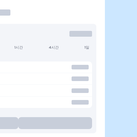
1시간
4시간
1일