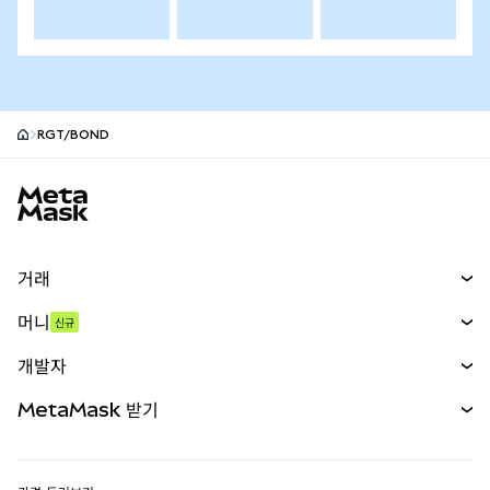
RGT/BOND
MetaMask 사이트 바닥글
거래
스왑
머니
신규
예측 시장
신규
매수
개발자
무기한 선물
신규
카드
문서 보기
MetaMask 받기
실물자산
mUSD
신규
대시보드
Transaction Shield
수익 창출
Smart Accounts Kit
에이전트 지갑
신규