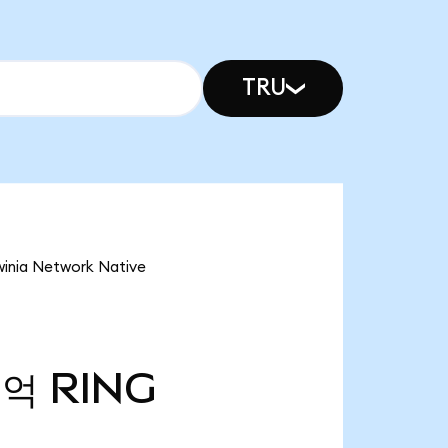
TRU
ia Network Native
8억
RING