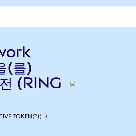
work
을(를)
환전 (RING
TIVE TOKEN은(는)