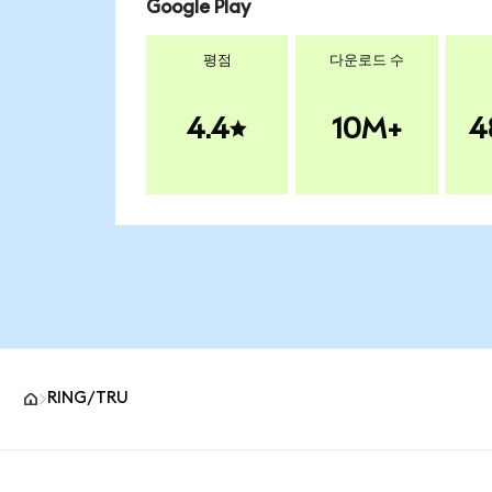
Google Play
평점
다운로드 수
4.4
10M+
4
RING/TRU
MetaMask 사이트 바닥글