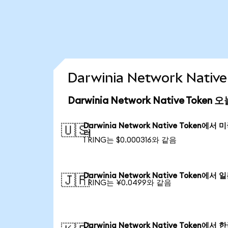
Darwinia Network Nat
Darwinia Network Native Toke
Darwinia Network Native Token에서 
🇺🇸
러
1 RING는 $0.000316와 같음
Darwinia Network Native Token에서 
🇯🇵
1 RING는 ¥0.0499와 같음
Darwinia Network Native Token에서 