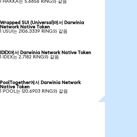
1 HAKKA는 5.6856 RING와 같음
Wrapped SUI (Universal)에서 Darwinia
Network Native Token
1 USUI는 2106.3339 RING와 같음
IDEX에서 Darwinia Network Native Token
1 IDEX는 2.7182 RING와 같음
PoolTogether에서 Darwinia Network
Native Token
1 POOL는 120.6903 RING와 같음