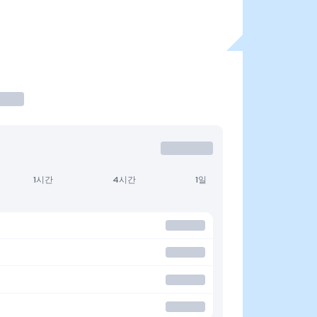
1시간
4시간
1일