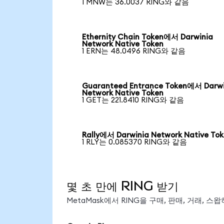
1 MNW는 36.0037 RING와 같음
Ethernity Chain Token에서 Darwinia
Network Native Token
1 ERN는 48.0496 RING와 같음
Guaranteed Entrance Token에서 Darwi
Network Native Token
1 GET는 221.8410 RING와 같음
Rally에서 Darwinia Network Native To
1 RLY는 0.085370 RING와 같음
몇 초 만에 RING 받기
MetaMask에서 RING을 구매, 판매, 거래, 