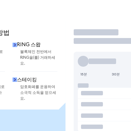
방법
거래
RING 스왑
으로
블록체인 전반에서
RING을(를) 거래하세
요.
15분
30분
스테이킹
지로
암호화폐를 운용하여
하
소극적 소득을 얻으세
요.