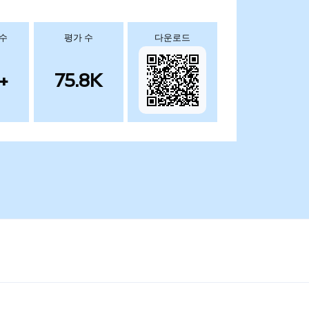
 수
평가 수
다운로드
+
75.8K