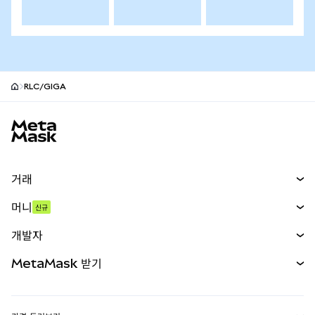
RLC/GIGA
MetaMask 사이트 바닥글
거래
스왑
머니
신규
예측 시장
신규
매수
개발자
무기한 선물
신규
카드
문서 보기
MetaMask 받기
실물자산
mUSD
신규
대시보드
Transaction Shield
수익 창출
Smart Accounts Kit
에이전트 지갑
신규