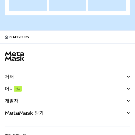
SAFE/EURS
MetaMask 사이트 바닥글
거래
스왑
머니
신규
예측 시장
신규
매수
개발자
무기한 선물
신규
카드
문서 보기
MetaMask 받기
실물자산
mUSD
신규
대시보드
Transaction Shield
수익 창출
Smart Accounts Kit
에이전트 지갑
신규