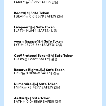
1 ARKM는 1.0916 SAFE와 같음
Beam에서 Safe Token
1 BEAM는 0.016379 SAFE와 같음
Livepeer에서 Safe Token
1 LPT는 14.8441 SAFE와 같음
yearn.finance에서 Safe Token
1 YFI는 23725.8641 SAFE와 같음
CoW Protocol Token에서 Safe Token
1 COW는 1.2329 SAFE와 같음
Reserve Rights에서 Safe Token
1 RSR는 0.013863 SAFE와 같음
Numeraire에서 Safe Token
1 NMR는 98.4277 SAFE와 같음
Aethir에서 Safe Token
1 ATH는 0.045569 SAFE와 같음