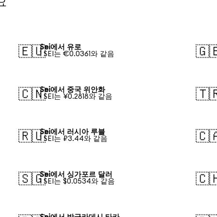
요
Sei에서 유로
🇪🇺
🇬
1 SEI는 €0.0361와 같음
Sei에서 중국 위안화
🇨🇳
🇹
1 SEI는 ¥0.2818와 같음
Sei에서 러시아 루블
🇷🇺
🇨
1 SEI는 ₽3.44와 같음
Sei에서 싱가포르 달러
🇸🇬
🇨
1 SEI는 $0.0534와 같음