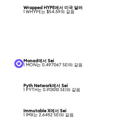
Wrapped HYPE에서 미국 달러
1 WHYPE는 $54.59와 같음
Monad에서 Sei
1 MON는 0.497067 SEI와 같음
Pyth Network에서 Sei
1 PYTH는 0.913010 SEI와 같음
Immutable X에서 Sei
1 IMX는 2.6452 SEI와 같음