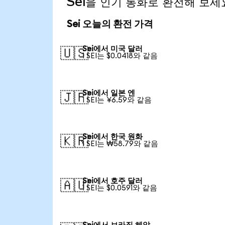
Sei을 인기 통화로 환전해 보세
Sei 오늘의 환전 가격
Sei에서 미국 달러
🇺🇸
1 SEI는 $0.0418와 같음
Sei에서 일본 엔
🇯🇵
1 SEI는 ¥6.59와 같음
Sei에서 한국 원화
🇰🇷
1 SEI는 ₩58.79와 같음
Sei에서 호주 달러
🇦🇺
1 SEI는 $0.0591와 같음