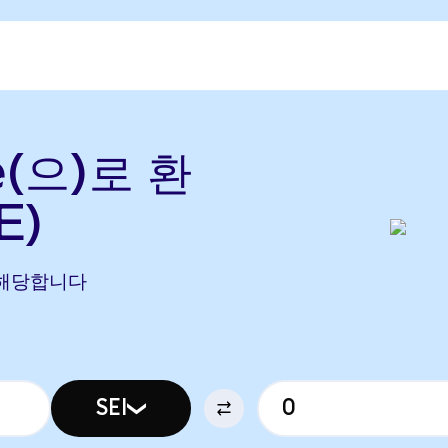
e(으)로 환
E)
XE에 해당합니다
SEI