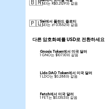
Sei에서 브라질 헤알
🇧🇷
1 SEI는 R$0.2129와 같음
Sei에서 폴란드 즐로티
🇵🇱
1 SEI는 zł 0.1552와 같음
다른 암호화폐를 USD로 전환하세요
Gnosis Token에서 미국 달러
1 GNO는 $107.10와 같음
Lido DAO Token에서 미국 달러
1 LDO는 $0.288와 같음
Fetch에서 미국 달러
1 FET는 $0.1353와 같음