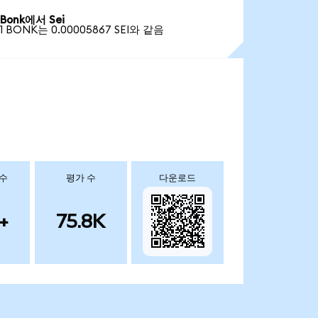
Bonk에서 Sei
1 BONK는 0.00005867 SEI와 같음
 수
평가 수
다운로드
+
75.8K