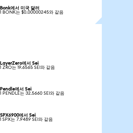
Bonk에서 미국 달러
1 BONK는 $0.00000245와 같음
LayerZero에서 Sei
1 ZRO는 19.6565 SEI와 같음
Pendle에서 Sei
1 PENDLE는 32.5660 SEI와 같음
SPX6900에서 Sei
1 SPX는 7.9489 SEI와 같음