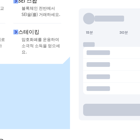
SEI 스왑
 교
블록체인 전반에서
SEI을(를) 거래하세요.
스테이킹
15분
30분
지로
암호화폐를 운용하여
하
소극적 소득을 얻으세
요.