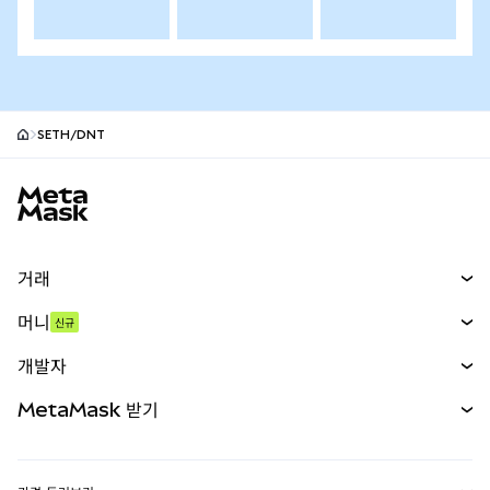
SETH/DNT
MetaMask 사이트 바닥글
거래
스왑
머니
신규
예측 시장
신규
매수
개발자
무기한 선물
신규
카드
문서 보기
MetaMask 받기
실물자산
mUSD
신규
대시보드
Transaction Shield
수익 창출
Smart Accounts Kit
에이전트 지갑
신규