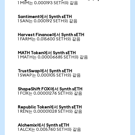
1 MIM는 0.000193 SETH와 같음
Santiment에서 Synth sETH
1 SAN는 0.000192 SETH와 같음
Harvest Finance에서 Synth sETH
1 FARM는 0.015600 SETH와 같음
MATH Token에서 Synth sETH
1 MATH는 0.00006685 SETH와 같음
TrustSwap에서 Synth sETH
1 SWAP는 0.000105 SETH와 같음
ShapeShift FOX에서 Synth sETH
1 FOX는 0.00001276 SETH와 같음
Republic Token에서 Synth sETH
1 REN는 0.00001028 SETH와 같음
Alchemix에서 Synth sETH
1 ALCX는 0.005760 SETH와 같음