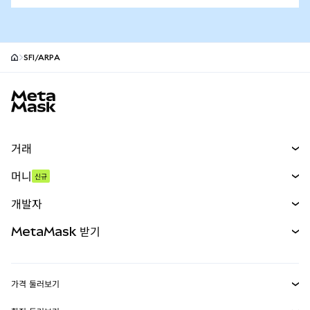
SFI/ARPA
MetaMask 사이트 바닥글
거래
스왑
머니
신규
예측 시장
신규
매수
개발자
무기한 선물
신규
카드
문서 보기
MetaMask 받기
실물자산
mUSD
신규
대시보드
Transaction Shield
수익 창출
Smart Accounts Kit
에이전트 지갑
신규
가격 둘러보기
임베디드 지갑
Snaps
비트코인 가격