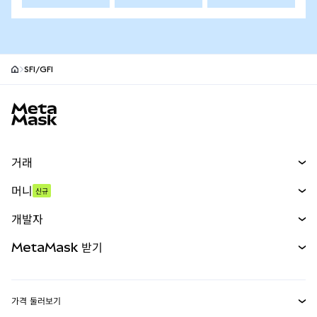
SFI/GFI
MetaMask 사이트 바닥글
거래
스왑
머니
신규
예측 시장
신규
매수
개발자
무기한 선물
신규
카드
문서 보기
MetaMask 받기
실물자산
mUSD
신규
대시보드
Transaction Shield
수익 창출
Smart Accounts Kit
에이전트 지갑
신규
가격 둘러보기
임베디드 지갑
Snaps
비트코인 가격