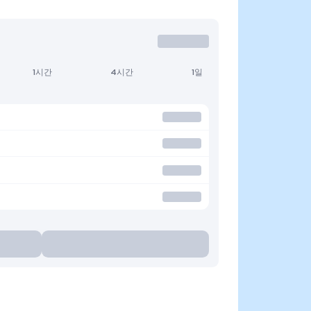
1시간
4시간
1일