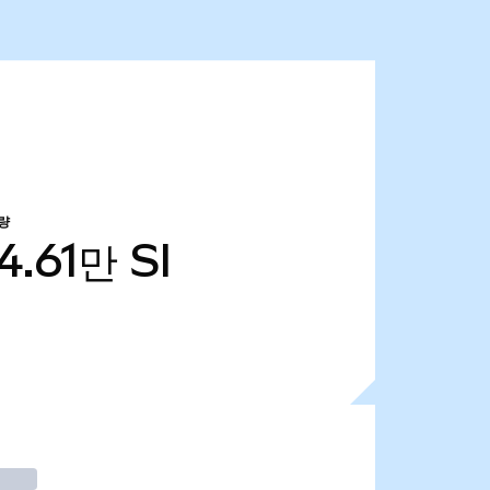
량
4.61만
SI