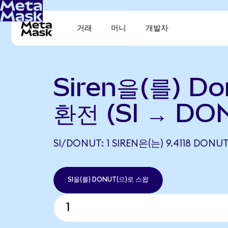
거래
머니
개발자
Siren을(를) D
환전 (SI → DO
SI/DONUT: 1 SIREN은(는) 9.4118 D
SI을(를) DONUT(으)로 스왑