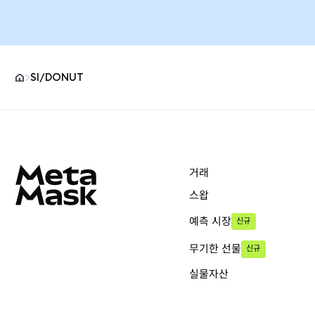
SI/DONUT
MetaMask 사이트 바닥글
거래
스왑
예측 시장
신규
무기한 선물
신규
실물자산