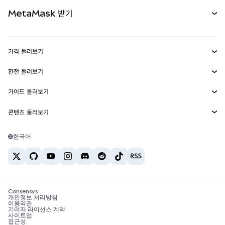
카드
문서 보기
MetaMask 받기
실물자산
mUSD
신규
대시보드
Transaction Shield
수익 창출
Smart Accounts Kit
에이전트 지갑
신규
가격 둘러보기
임베디드 지갑
Snaps
비트코인 가격
환전 둘러보기
MetaMask Connect
이더리움 가격
보상
신규
BTC를 USD로 환전
솔라나 가격
가이드 둘러보기
Snaps
보안
ETH를 USD로 환전
BTC 매수
시바이누 가격
USDT를 INR로 환전
콘텐츠 둘러보기
웹3 서비스
고객 지원
ETH 매수
페페 가격
비트코인 지갑
BTC를 USDT로 환전
SOL 매수
채용
테더 가격
솔라나 지갑
한국어
BTC를 INR로 환전
PEPE 매수
연락처
USDC 가격
최고의 암호화폐 카드
ETH를 USDT로 환전
USDT 매수
체인링크 가격
최고의 모바일 암호화폐 지갑
USDT를 PHP로 환전
USDC 매수
Polymarket이란?
BTC를 EUR로 환전
SHIB 매수
Consensys
암호화폐 세금 뉴스
개인정보 처리방침
이용약관
BNB 매수
기여자 라이선스 계약
암호화폐 매수 방법
사이트맵
접근성