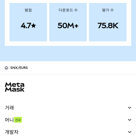
평점
다운로드 수
평가 수
4.7
50M+
75.8K
SNX/EURS
MetaMask 사이트 바닥글
거래
스왑
머니
신규
예측 시장
신규
매수
개발자
무기한 선물
신규