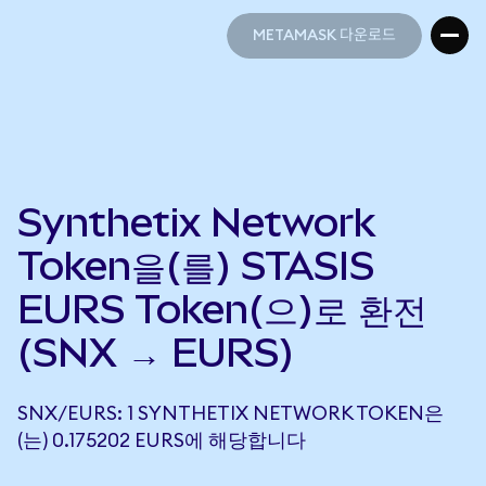
METAMASK 다운로드
METAMASK 다운로드
Synthetix Network
Token을(를) STASIS
EURS Token(으)로 환전
(SNX → EURS)
SNX/EURS: 1 SYNTHETIX NETWORK TOKEN은
(는) 0.175202 EURS에 해당합니다