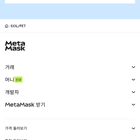
SOL/FET
MetaMask 사이트 바닥글
거래
스왑
머니
신규
예측 시장
신규
매수
개발자
무기한 선물
신규
카드
문서 보기
MetaMask 받기
실물자산
mUSD
신규
대시보드
Transaction Shield
수익 창출
Smart Accounts Kit
에이전트 지갑
신규
가격 둘러보기
임베디드 지갑
Snaps
비트코인 가격