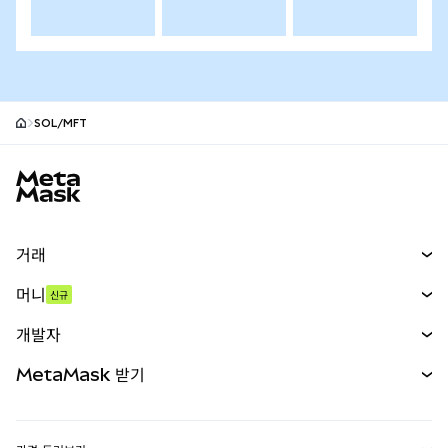
SOL/MFT
MetaMask 사이트 바닥글
거래
스왑
머니
신규
예측 시장
신규
매수
개발자
무기한 선물
신규
카드
문서 보기
MetaMask 받기
실물자산
mUSD
신규
대시보드
Transaction Shield
수익 창출
Smart Accounts Kit
에이전트 지갑
신규