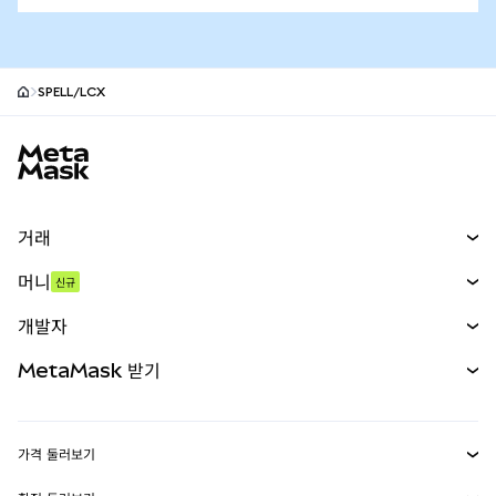
SPELL/LCX
MetaMask 사이트 바닥글
거래
스왑
머니
신규
예측 시장
신규
매수
개발자
무기한 선물
신규
카드
문서 보기
MetaMask 받기
실물자산
mUSD
신규
대시보드
Transaction Shield
수익 창출
Smart Accounts Kit
에이전트 지갑
신규
가격 둘러보기
임베디드 지갑
Snaps
비트코인 가격