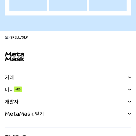
SPELL/SLP
MetaMask 사이트 바닥글
거래
스왑
머니
신규
예측 시장
신규
매수
개발자
무기한 선물
신규
카드
문서 보기
MetaMask 받기
실물자산
mUSD
신규
대시보드
Transaction Shield
수익 창출
Smart Accounts Kit
에이전트 지갑
신규