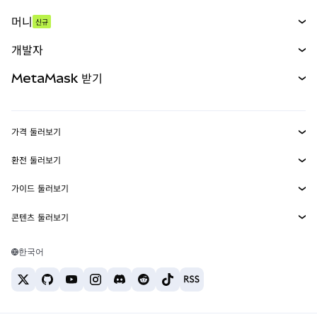
스왑
머니
신규
예측 시장
신규
매수
개발자
무기한 선물
신규
카드
문서 보기
MetaMask 받기
실물자산
mUSD
신규
대시보드
Transaction Shield
수익 창출
Smart Accounts Kit
에이전트 지갑
신규
가격 둘러보기
임베디드 지갑
Snaps
비트코인 가격
환전 둘러보기
MetaMask Connect
이더리움 가격
보상
신규
BTC를 USD로 환전
솔라나 가격
가이드 둘러보기
Snaps
보안
ETH를 USD로 환전
BTC 매수
시바이누 가격
USDT를 INR로 환전
콘텐츠 둘러보기
웹3 서비스
고객 지원
ETH 매수
페페 가격
비트코인 지갑
BTC를 USDT로 환전
SOL 매수
채용
테더 가격
솔라나 지갑
한국어
BTC를 INR로 환전
PEPE 매수
연락처
USDC 가격
최고의 암호화폐 카드
ETH를 USDT로 환전
USDT 매수
체인링크 가격
최고의 모바일 암호화폐 지갑
USDT를 PHP로 환전
USDC 매수
Polymarket이란?