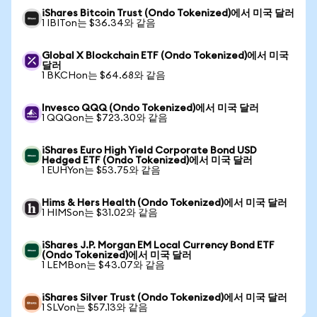
iShares Bitcoin Trust (Ondo Tokenized)에서 미국 달러
1 IBITon는 $36.34와 같음
Global X Blockchain ETF (Ondo Tokenized)에서 미국
달러
1 BKCHon는 $64.68와 같음
Invesco QQQ (Ondo Tokenized)에서 미국 달러
1 QQQon는 $723.30와 같음
iShares Euro High Yield Corporate Bond USD
Hedged ETF (Ondo Tokenized)에서 미국 달러
1 EUHYon는 $53.75와 같음
Hims & Hers Health (Ondo Tokenized)에서 미국 달러
1 HIMSon는 $31.02와 같음
iShares J.P. Morgan EM Local Currency Bond ETF
(Ondo Tokenized)에서 미국 달러
1 LEMBon는 $43.07와 같음
iShares Silver Trust (Ondo Tokenized)에서 미국 달러
1 SLVon는 $57.13와 같음