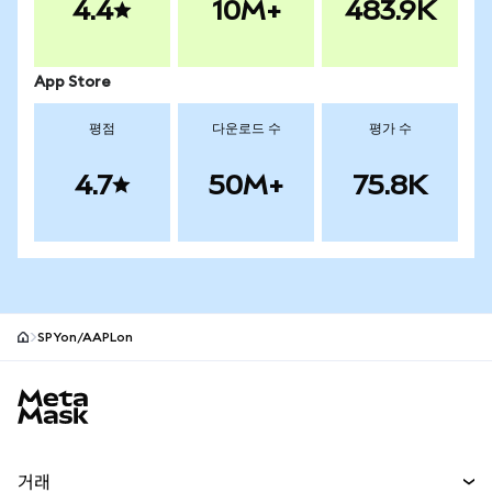
4.4
10M+
483.9K
App Store
평점
다운로드 수
평가 수
4.7
50M+
75.8K
SPYon/AAPLon
MetaMask 사이트 바닥글
거래