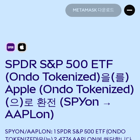
METAMASK 다운로드
METAMASK 다운로드
SPDR S&P 500 ETF
(Ondo Tokenized)을(를)
Apple (Ondo Tokenized)
(으)로 환전 (SPYon →
AAPLon)
SPYON/AAPLON: 1 SPDR S&P 500 ETF (ONDO
TOKENIZED)은(는) 2.4776 AAPLON에 해당합니다