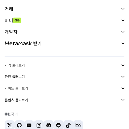
거래
스왑
머니
신규
예측 시장
신규
매수
개발자
무기한 선물
신규
카드
문서 보기
MetaMask 받기
실물자산
mUSD
신규
대시보드
Transaction Shield
수익 창출
Smart Accounts Kit
에이전트 지갑
신규
가격 둘러보기
임베디드 지갑
Snaps
비트코인 가격
환전 둘러보기
MetaMask Connect
이더리움 가격
보상
신규
BTC를 USD로 환전
솔라나 가격
가이드 둘러보기
Snaps
보안
ETH를 USD로 환전
BTC 매수
시바이누 가격
USDT를 INR로 환전
콘텐츠 둘러보기
웹3 서비스
고객 지원
ETH 매수
페페 가격
비트코인 지갑
BTC를 USDT로 환전
SOL 매수
채용
테더 가격
솔라나 지갑
한국어
BTC를 INR로 환전
PEPE 매수
연락처
USDC 가격
최고의 암호화폐 카드
ETH를 USDT로 환전
USDT 매수