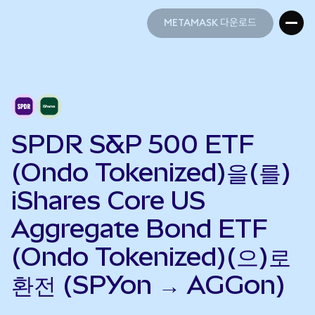
METAMASK 다운로드
METAMASK 다운로드
SPDR S&P 500 ETF
(Ondo Tokenized)을(를)
iShares Core US
Aggregate Bond ETF
(Ondo Tokenized)(으)로
환전 (SPYon → AGGon)