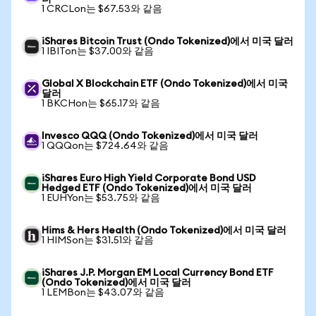
1 CRCLon는 $67.53와 같음
iShares Bitcoin Trust (Ondo Tokenized)에서 미국 달러
1 IBITon는 $37.00와 같음
Global X Blockchain ETF (Ondo Tokenized)에서 미국
달러
1 BKCHon는 $65.17와 같음
Invesco QQQ (Ondo Tokenized)에서 미국 달러
1 QQQon는 $724.64와 같음
iShares Euro High Yield Corporate Bond USD
Hedged ETF (Ondo Tokenized)에서 미국 달러
1 EUHYon는 $53.75와 같음
Hims & Hers Health (Ondo Tokenized)에서 미국 달러
1 HIMSon는 $31.51와 같음
iShares J.P. Morgan EM Local Currency Bond ETF
(Ondo Tokenized)에서 미국 달러
1 LEMBon는 $43.07와 같음