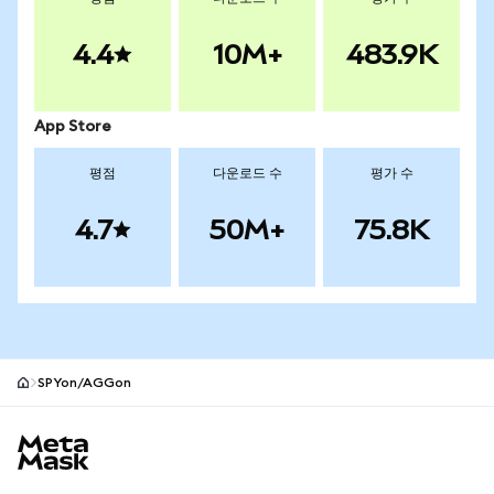
4.4
10M+
483.9K
App Store
평점
다운로드 수
평가 수
4.7
50M+
75.8K
SPYon/AGGon
MetaMask 사이트 바닥글