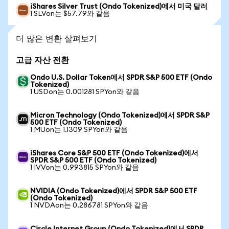
iShares Silver Trust (Ondo Tokenized)에서 미국 달러
1 SLVon는 $57.79와 같음
더 많은 변환 살펴보기
고급 자산 전환
Ondo U.S. Dollar Token에서 SPDR S&P 500 ETF (Ondo
Tokenized)
1 USDon는 0.001281 SPYon와 같음
Micron Technology (Ondo Tokenized)에서 SPDR S&P
500 ETF (Ondo Tokenized)
1 MUon는 1.1309 SPYon와 같음
iShares Core S&P 500 ETF (Ondo Tokenized)에서
SPDR S&P 500 ETF (Ondo Tokenized)
1 IVVon는 0.993815 SPYon와 같음
NVIDIA (Ondo Tokenized)에서 SPDR S&P 500 ETF
(Ondo Tokenized)
1 NVDAon는 0.286781 SPYon와 같음