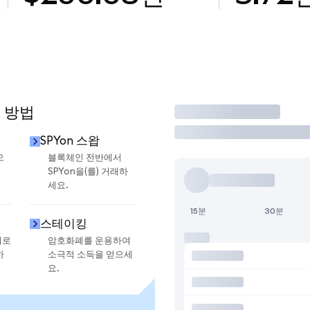
 방법
거래
SPYon 스왑
으
블록체인 전반에서
SPYon을(를) 거래하
세요.
15분
30분
스테이킹
지로
암호화폐를 운용하여
하
소극적 소득을 얻으세
요.