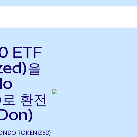
0 ETF
zed)을
do
으)로 환전
Don)
(ONDO TOKENIZED)