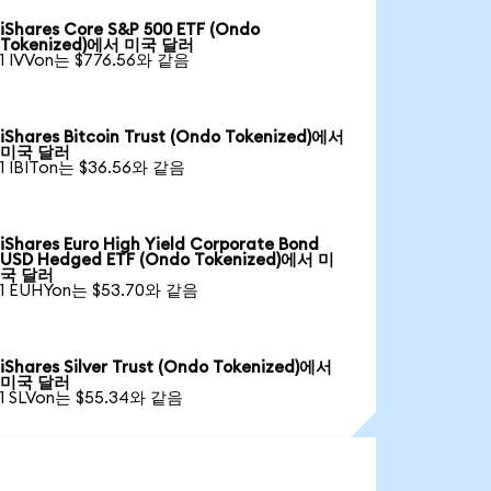
iShares Core S&P 500 ETF (Ondo
Tokenized)에서 미국 달러
1 IVVon는 $776.56와 같음
iShares Bitcoin Trust (Ondo Tokenized)에서
미국 달러
1 IBITon는 $36.56와 같음
iShares Euro High Yield Corporate Bond
USD Hedged ETF (Ondo Tokenized)에서 미
국 달러
1 EUHYon는 $53.70와 같음
iShares Silver Trust (Ondo Tokenized)에서
미국 달러
1 SLVon는 $55.34와 같음