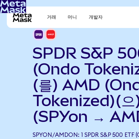
거래
머니
개발자
SPDR S&P 50
(Ondo Tokeni
(를) AMD (On
Tokenized)(
(SPYon → AM
SPYON/AMDON: 1 SPDR S&P 500 ETF 