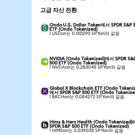
고급 자산 전환
Ondo U.S. Dollar Token에서 SPDR S&P 
ETF (Ondo Tokenized)
1 USDon는 0.001290 SPYon와 같음
NVIDIA (Ondo Tokenized)에서 SPDR S&
500 ETF (Ondo Tokenized)
1 NVDAon는 0.283045 SPYon와 같음
Global X Blockchain ETF (Ondo Tokeni
에서 SPDR S&P 500 ETF (Ondo Tokenize
1 BKCHon는 0.084272 SPYon와 같음
Hims & Hers Health (Ondo Tokenized
SPDR S&P 500 ETF (Ondo Tokenized)
1 HIMSon는 0.039038 SPYon와 같음