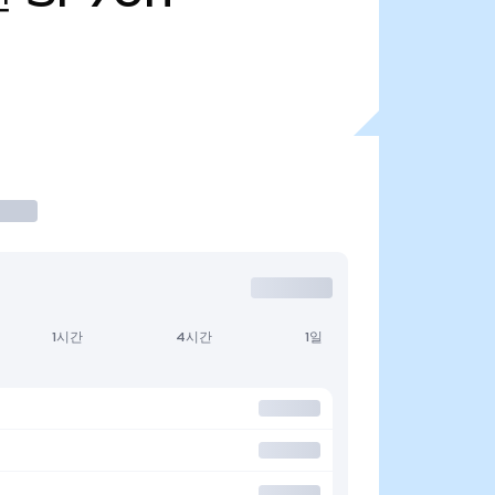
1시간
4시간
1일