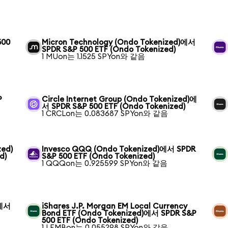
500
Micron Technology (Ondo Tokenized)에서
SPDR S&P 500 ETF (Ondo Tokenized)
1 MUon는 1.1525 SPYon와 같음
P
Circle Internet Group (Ondo Tokenized)에
서 SPDR S&P 500 ETF (Ondo Tokenized)
1 CRCLon는 0.083687 SPYon와 같음
zed)
Invesco QQQ (Ondo Tokenized)에서 SPDR
d)
S&P 500 ETF (Ondo Tokenized)
1 QQQon는 0.925599 SPYon와 같음
)에서
iShares J.P. Morgan EM Local Currency
Bond ETF (Ondo Tokenized)에서 SPDR S&P
500 ETF (Ondo Tokenized)
1 LEMBon는 0.055298 SPYon와 같음