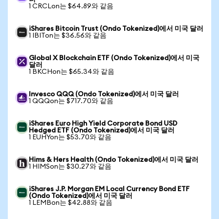
1 CRCLon는 $64.89와 같음
iShares Bitcoin Trust (Ondo Tokenized)에서 미국 달러
1 IBITon는 $36.56와 같음
Global X Blockchain ETF (Ondo Tokenized)에서 미국
달러
1 BKCHon는 $65.34와 같음
Invesco QQQ (Ondo Tokenized)에서 미국 달러
1 QQQon는 $717.70와 같음
iShares Euro High Yield Corporate Bond USD
Hedged ETF (Ondo Tokenized)에서 미국 달러
1 EUHYon는 $53.70와 같음
Hims & Hers Health (Ondo Tokenized)에서 미국 달러
1 HIMSon는 $30.27와 같음
iShares J.P. Morgan EM Local Currency Bond ETF
(Ondo Tokenized)에서 미국 달러
1 LEMBon는 $42.88와 같음