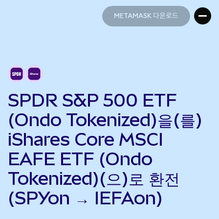
METAMASK 다운로드
METAMASK 다운로드
SPDR S&P 500 ETF
(Ondo Tokenized)을(를)
iShares Core MSCI
EAFE ETF (Ondo
Tokenized)(으)로 환전
(SPYon → IEFAon)