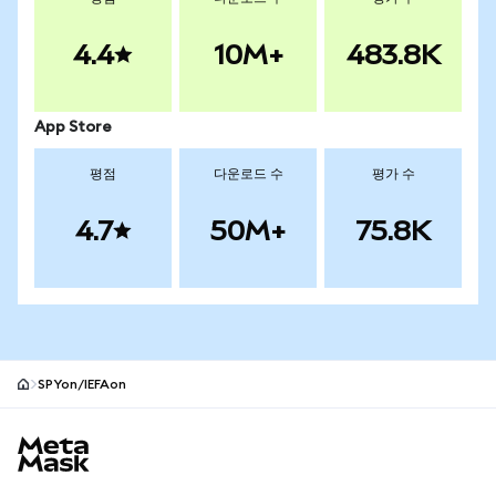
4.4
10M+
483.8K
App Store
평점
다운로드 수
평가 수
4.7
50M+
75.8K
SPYon/IEFAon
MetaMask 사이트 바닥글