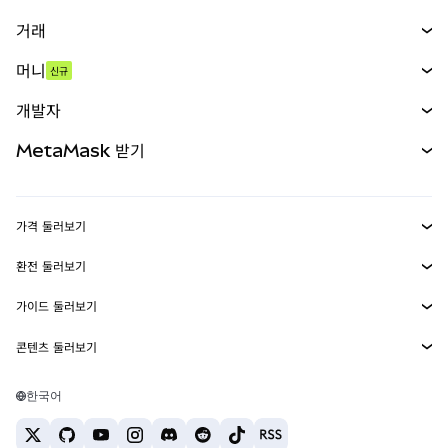
거래
스왑
머니
신규
예측 시장
신규
매수
개발자
무기한 선물
신규
카드
문서 보기
MetaMask 받기
실물자산
mUSD
신규
대시보드
Transaction Shield
수익 창출
Smart Accounts Kit
에이전트 지갑
신규
가격 둘러보기
임베디드 지갑
Snaps
비트코인 가격
환전 둘러보기
MetaMask Connect
이더리움 가격
보상
신규
BTC를 USD로 환전
솔라나 가격
가이드 둘러보기
Snaps
보안
ETH를 USD로 환전
BTC 매수
시바이누 가격
USDT를 INR로 환전
콘텐츠 둘러보기
웹3 서비스
고객 지원
ETH 매수
페페 가격
비트코인 지갑
BTC를 USDT로 환전
SOL 매수
채용
테더 가격
솔라나 지갑
한국어
BTC를 INR로 환전
PEPE 매수
연락처
USDC 가격
최고의 암호화폐 카드
ETH를 USDT로 환전
USDT 매수