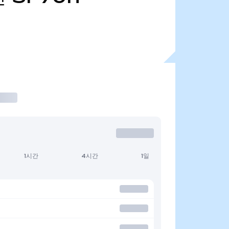
1시간
4시간
1일