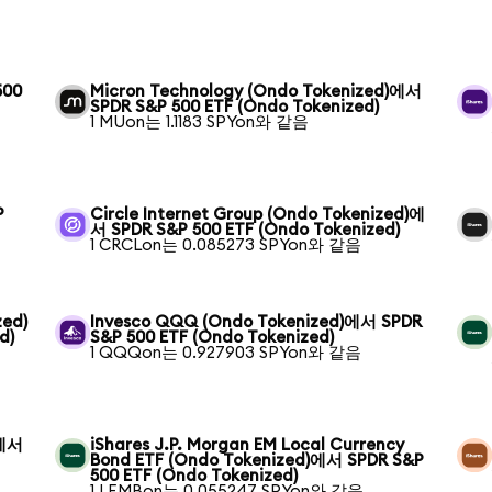
500
Micron Technology (Ondo Tokenized)에서
SPDR S&P 500 ETF (Ondo Tokenized)
1 MUon는 1.1183 SPYon와 같음
P
Circle Internet Group (Ondo Tokenized)에
서 SPDR S&P 500 ETF (Ondo Tokenized)
1 CRCLon는 0.085273 SPYon와 같음
zed)
Invesco QQQ (Ondo Tokenized)에서 SPDR
d)
S&P 500 ETF (Ondo Tokenized)
1 QQQon는 0.927903 SPYon와 같음
)에서
iShares J.P. Morgan EM Local Currency
Bond ETF (Ondo Tokenized)에서 SPDR S&P
500 ETF (Ondo Tokenized)
1 LEMBon는 0.055247 SPYon와 같음