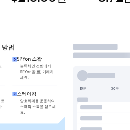
 방법
거래
SPYon 스왑
으
블록체인 전반에서
SPYon을(를) 거래하
세요.
15분
30분
스테이킹
지로
암호화폐를 운용하여
하
소극적 소득을 얻으세
요.