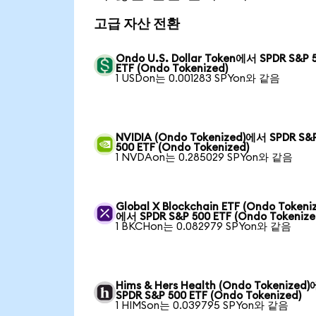
고급 자산 전환
Ondo U.S. Dollar Token에서 SPDR S&P 
ETF (Ondo Tokenized)
1 USDon는 0.001283 SPYon와 같음
NVIDIA (Ondo Tokenized)에서 SPDR S&
500 ETF (Ondo Tokenized)
1 NVDAon는 0.285029 SPYon와 같음
Global X Blockchain ETF (Ondo Tokeni
에서 SPDR S&P 500 ETF (Ondo Tokenize
1 BKCHon는 0.082979 SPYon와 같음
Hims & Hers Health (Ondo Tokenized
SPDR S&P 500 ETF (Ondo Tokenized)
1 HIMSon는 0.039795 SPYon와 같음