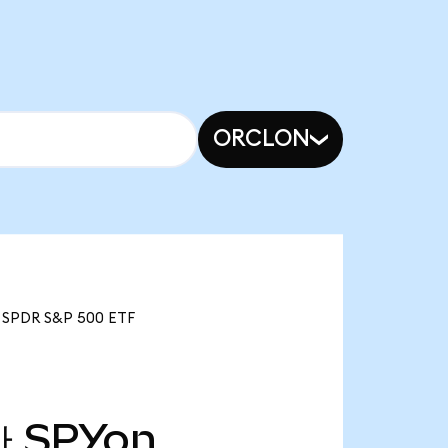
ORCLON
PDR S&P 500 ETF
만
SPYon