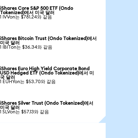
iShares Core S&P 500 ETF (Ondo
Tokenized)에서 미국 달러
1 IVVon는 $781.24와 같음
iShares Bitcoin Trust (Ondo Tokenized)에서
미국 달러
1 IBITon는 $36.34와 같음
iShares Euro High Yield Corporate Bond
USD Hedged ETF (Ondo Tokenized)에서 미
국 달러
1 EUHYon는 $53.70와 같음
iShares Silver Trust (Ondo Tokenized)에서
미국 달러
1 SLVon는 $57.13와 같음