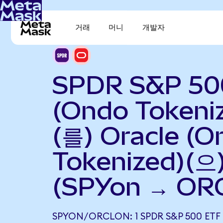
거래
머니
개발자
SPDR S&P 50
(Ondo Tokeni
(를) Oracle (O
Tokenized)(
(SPYon → OR
SPYON/ORCLON: 1 SPDR S&P 500 ETF