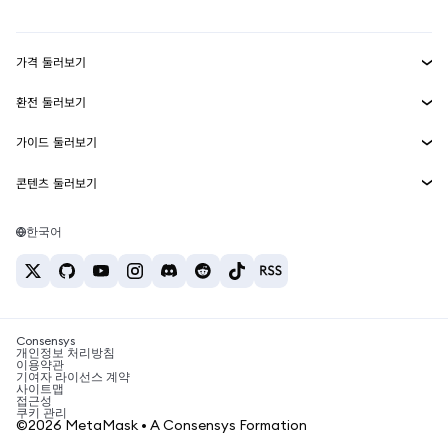
대시보드
Transaction Shield
수익 창출
Smart Accounts Kit
에이전트 지갑
신규
가격 둘러보기
임베디드 지갑
Snaps
비트코인 가격
환전 둘러보기
MetaMask Connect
이더리움 가격
보상
신규
BTC를 USD로 환전
솔라나 가격
가이드 둘러보기
Snaps
보안
ETH를 USD로 환전
BTC 매수
시바이누 가격
USDT를 INR로 환전
콘텐츠 둘러보기
웹3 서비스
고객 지원
ETH 매수
페페 가격
비트코인 지갑
BTC를 USDT로 환전
SOL 매수
채용
테더 가격
솔라나 지갑
한국어
BTC를 INR로 환전
PEPE 매수
연락처
USDC 가격
최고의 암호화폐 카드
ETH를 USDT로 환전
USDT 매수
체인링크 가격
최고의 모바일 암호화폐 지갑
USDT를 PHP로 환전
USDC 매수
Polymarket이란?
BTC를 EUR로 환전
SHIB 매수
Consensys
암호화폐 세금 뉴스
개인정보 처리방침
이용약관
BNB 매수
기여자 라이선스 계약
암호화폐 매수 방법
사이트맵
접근성
비트코인 매도 방법
쿠키 관리
©2026 MetaMask • A Consensys Formation