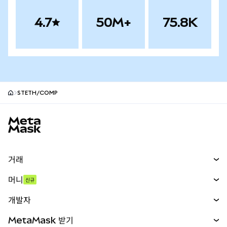
4.7
50M+
75.8K
STETH/COMP
MetaMask 사이트 바닥글
거래
스왑
머니
신규
예측 시장
신규
매수
개발자
무기한 선물
신규
카드
문서 보기
MetaMask 받기
실물자산
mUSD
신규