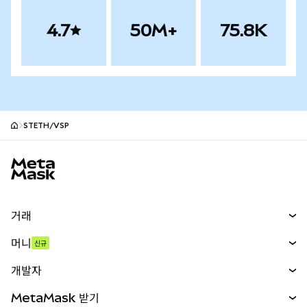
4.7
50M+
75.8K
STETH/VSP
MetaMask 사이트 바닥글
거래
스왑
머니
신규
예측 시장
신규
매수
개발자
무기한 선물
신규
카드
문서 보기
MetaMask 받기
실물자산
mUSD
신규