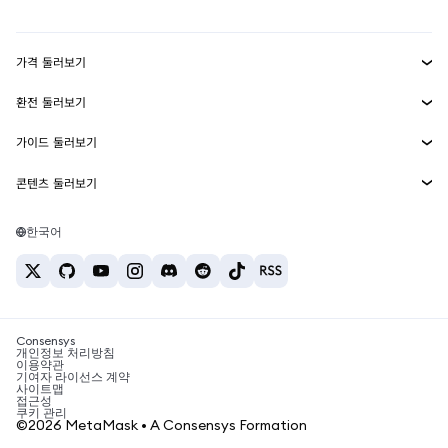
대시보드
Transaction Shield
수익 창출
Smart Accounts Kit
에이전트 지갑
신규
가격 둘러보기
임베디드 지갑
Snaps
비트코인 가격
환전 둘러보기
MetaMask Connect
이더리움 가격
보상
신규
BTC를 USD로 환전
솔라나 가격
가이드 둘러보기
Snaps
보안
ETH를 USD로 환전
BTC 매수
시바이누 가격
USDT를 INR로 환전
콘텐츠 둘러보기
웹3 서비스
고객 지원
ETH 매수
페페 가격
비트코인 지갑
BTC를 USDT로 환전
SOL 매수
채용
테더 가격
솔라나 지갑
한국어
BTC를 INR로 환전
PEPE 매수
연락처
USDC 가격
최고의 암호화폐 카드
ETH를 USDT로 환전
USDT 매수
체인링크 가격
최고의 모바일 암호화폐 지갑
USDT를 PHP로 환전
USDC 매수
Polymarket이란?
BTC를 EUR로 환전
SHIB 매수
Consensys
암호화폐 세금 뉴스
개인정보 처리방침
이용약관
BNB 매수
기여자 라이선스 계약
암호화폐 매수 방법
사이트맵
접근성
비트코인 매도 방법
쿠키 관리
©2026 MetaMask • A Consensys Formation