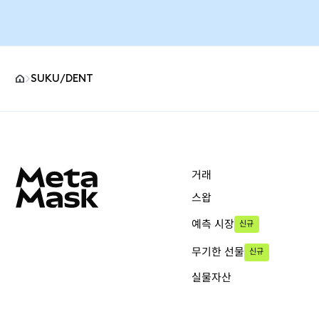
SUKU/DENT
MetaMask 사이트 바닥글
거래
스왑
예측 시장
신규
무기한 선물
신규
실물자산