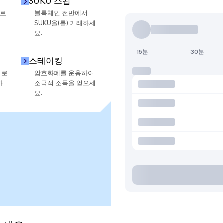
SUKU 스왑
으로
블록체인 전반에서
SUKU을(를) 거래하세
요.
15분
30분
스테이킹
지로
암호화폐를 운용하여
하
소극적 소득을 얻으세
요.