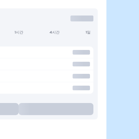
1시간
4시간
1일