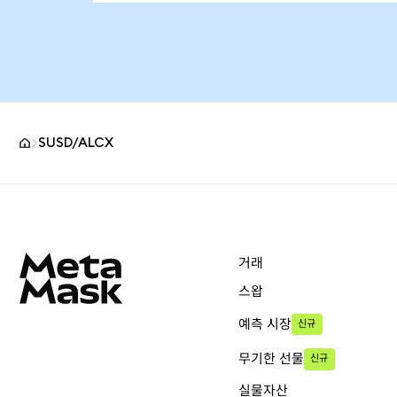
SUSD/ALCX
MetaMask 사이트 바닥글
거래
스왑
예측 시장
신규
무기한 선물
신규
실물자산