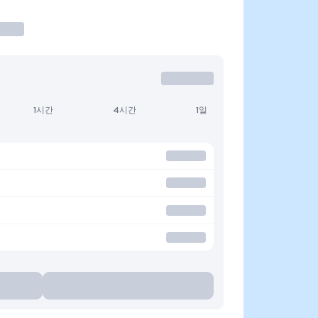
1시간
4시간
1일