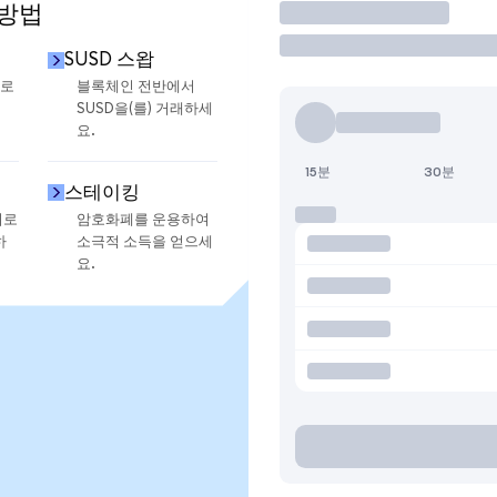
 방법
거래
SUSD 스왑
으로
블록체인 전반에서
SUSD을(를) 거래하세
요.
15분
30분
스테이킹
지로
암호화폐를 운용하여
하
소극적 소득을 얻으세
요.