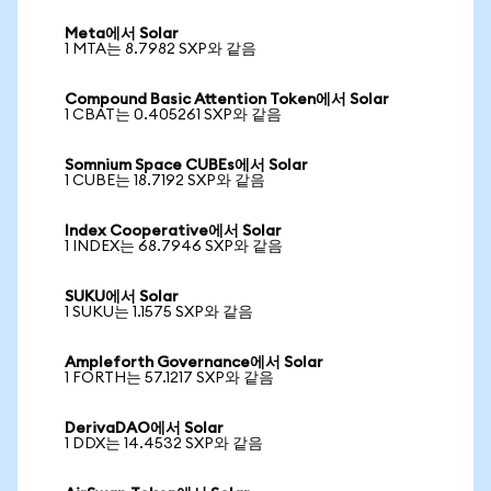
Meta에서 Solar
1 MTA는 8.7982 SXP와 같음
Compound Basic Attention Token에서 Solar
1 CBAT는 0.405261 SXP와 같음
Somnium Space CUBEs에서 Solar
1 CUBE는 18.7192 SXP와 같음
Index Cooperative에서 Solar
1 INDEX는 68.7946 SXP와 같음
SUKU에서 Solar
1 SUKU는 1.1575 SXP와 같음
Ampleforth Governance에서 Solar
1 FORTH는 57.1217 SXP와 같음
DerivaDAO에서 Solar
1 DDX는 14.4532 SXP와 같음