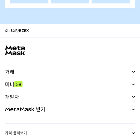
SXP/BZRX
MetaMask 사이트 바닥글
거래
스왑
머니
신규
예측 시장
신규
매수
개발자
무기한 선물
신규
카드
문서 보기
MetaMask 받기
실물자산
mUSD
신규
대시보드
Transaction Shield
수익 창출
Smart Accounts Kit
에이전트 지갑
신규
가격 둘러보기
임베디드 지갑
Snaps
비트코인 가격